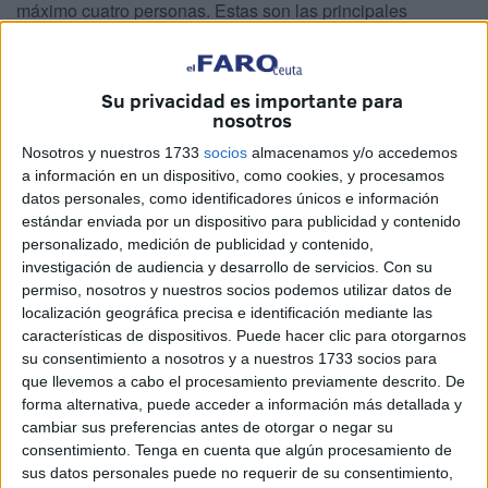
máximo cuatro personas. Estas son las principales
novedades del nuevo decreto de la Ciudad que se ha
publicado este viernes en el BOCCE y que entrará en
vigor en Ceuta el próximo domingo, 11 de abril,
tal y como
Su privacidad es importante para
nosotros
adelantó ya este periódico
. Será el 25 de abril cuando
cumpla el plazo para esta modificación de las medidas
Nosotros y nuestros 1733
socios
almacenamos y/o accedemos
a información en un dispositivo, como cookies, y procesamos
que ahora anuncia la Ciudad Autónoma.
Puede consultar
datos personales, como identificadores únicos e información
la edición Extraordinaria del BOCCE de este 9 de abril
estándar enviada por un dispositivo para publicidad y contenido
aquí.
personalizado, medición de publicidad y contenido,
investigación de audiencia y desarrollo de servicios.
Con su
El nuevo decreto con estas medidas restrictivas se basa
permiso, nosotros y nuestros socios podemos utilizar datos de
en el cambio que ha tenido la situación sanitaria en Ceuta,
localización geográfica precisa e identificación mediante las
características de dispositivos. Puede hacer clic para otorgarnos
con un empeoramiento gradual que ha llevado a tener que
su consentimiento a nosotros y a nuestros 1733 socios para
volver a modificar el toque de queda y advertir de que solo
que llevemos a cabo el procesamiento previamente descrito. De
valen reuniones de 4 personas no convivientes, no se
forma alternativa, puede acceder a información más detallada y
puede superar ese número ni en espacios públicos ni
cambiar sus preferencias antes de otorgar o negar su
privados. El hecho de que se haya puesto caducidad hasta
consentimiento.
Tenga en cuenta que algún procesamiento de
sus datos personales puede no requerir de su consentimiento,
el 25 de abril es porque, ha aclarado el portavoz del