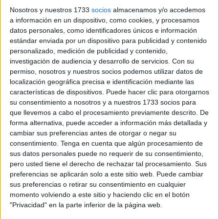
solicitado la continuidad de los logros obtenidos hasta la
Nosotros y nuestros 1733
socios
almacenamos y/o accedemos
a información en un dispositivo, como cookies, y procesamos
fecha y han recordado la importancia de la pertenencia de
datos personales, como identificadores únicos e información
España a la Unión Europea.
estándar enviada por un dispositivo para publicidad y contenido
personalizado, medición de publicidad y contenido,
Integrantes y usuarios de la asociación se han congregado
investigación de audiencia y desarrollo de servicios.
Con su
en la Plaza de los Reyes para alzar la voz y
dar un toque
permiso, nosotros y nuestros socios podemos utilizar datos de
de atención
a una sociedad que aún no se ha adaptado
localización geográfica precisa e identificación mediante las
características de dispositivos. Puede hacer clic para otorgarnos
por completo a la situación de estos vecinos.
su consentimiento a nosotros y a nuestros 1733 socios para
que llevemos a cabo el procesamiento previamente descrito. De
Mercedes Medina
forma alternativa, puede acceder a información más detallada y
cambiar sus preferencias antes de otorgar o negar su
La demanda no ha estado exenta de
un sabor agridulce
.
consentimiento.
Tenga en cuenta que algún procesamiento de
sus datos personales puede no requerir de su consentimiento,
Este tres de diciembre los presentes han echado de
pero usted tiene el derecho de rechazar tal procesamiento. Sus
menos a
Mercedes Medina
, presidenta de
CERMI
. La
preferencias se aplicarán solo a este sitio web. Puede cambiar
ceutí, incansable defensora del colectivo, ha dejado una
sus preferencias o retirar su consentimiento en cualquier
huella patente en todos los asistentes tras su muerte.
momento volviendo a este sitio y haciendo clic en el botón
"Privacidad" en la parte inferior de la página web.
Esa emoción es la que los ha llevado a tratar de