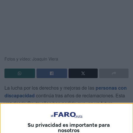
Fotos y vídeo: Joaquin Viera
La lucha por los derechos y mejoras de las
personas con
discapacidad
continúa tras años de reclamaciones. Esta
vez desde Ceuta ellos han pedido que, en un futuro
próximo, la inclusión deje de ser una “aspiración” para
convertirse
en “una realidad cotidiana”
.
Su privacidad es importante para
nosotros
Varias entidades, bajo el ala del movimiento CERMI, han