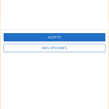
detrás de la ‘
Cuna de la Legión’
. Un paso más en una
Federación que cumple un cuarto de siglo este año.
ACEPTO
MÁS OPCIONES
Tags:
AD Ceuta
deportes
Discapacidad
Gimnasia rítmica
Pabellón Guillermo Molina
Related
Posts