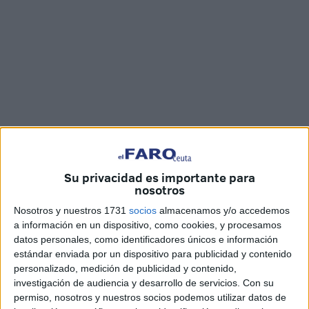
Imágenes: Kike Román
Su privacidad es importante para
nosotros
Nosotros y nuestros 1731
socios
almacenamos y/o accedemos
En una tarde de mucho deporte
, de mucha adrenalina y
a información en un dispositivo, como cookies, y procesamos
mucha tensión como fue la que tuvo el Guillermo Molina
datos personales, como identificadores únicos e información
estándar enviada por un dispositivo para publicidad y contenido
debido al
XXI Torneo de Gimnasia de Ceuta
, tocaba
personalizado, medición de publicidad y contenido,
animar la fiesta.
investigación de audiencia y desarrollo de servicios.
Con su
permiso, nosotros y nuestros socios podemos utilizar datos de
Aprovechando los 25 años que cumplía la Federación de