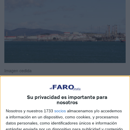
Imagen cedida
Su privacidad es importante para
Cepsa
consolida su posición como líder global de su
nosotros
sector en la gestión de agua y clima por cuarto año
Nosotros y nuestros 1733
socios
almacenamos y/o accedemos
consecutivo, según la agencia internacional de rating CDP.
a información en un dispositivo, como cookies, y procesamos
La compañía ha logrado la calificación A-, máxima
datos personales, como identificadores únicos e información
puntuación mundial del sector oil & gas integrado, y ha
estándar enviada por un dispositivo para publicidad y contenido