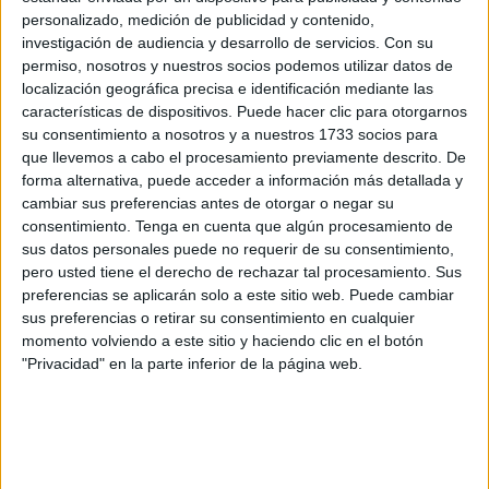
personalizado, medición de publicidad y contenido,
adquirido la categoría de “liderazgo” en seguridad hídrica,
investigación de audiencia y desarrollo de servicios.
Con su
un reconocimiento que solo ha logrado el 4% de las
permiso, nosotros y nuestros socios podemos utilizar datos de
empresas de su sector.
localización geográfica precisa e identificación mediante las
características de dispositivos. Puede hacer clic para otorgarnos
Asimismo, Cepsa ha sido reconocida como líder de su
su consentimiento a nosotros y a nuestros 1733 socios para
industria en
cambio climático
consolidándose entre el
que llevemos a cabo el procesamiento previamente descrito. De
forma alternativa, puede acceder a información más detallada y
18% de las compañías del sector que han logrado este
cambiar sus preferencias antes de otorgar o negar su
reconocimiento.
consentimiento.
Tenga en cuenta que algún procesamiento de
sus datos personales puede no requerir de su consentimiento,
La organización sin ánimo de lucro CDP ha analizado el
pero usted tiene el derecho de rechazar tal procesamiento. Sus
desempeño de más de 23.000 empresas de todos los
preferencias se aplicarán solo a este sitio web. Puede cambiar
sectores y países, lo que la convierte en la principal
sus preferencias o retirar su consentimiento en cualquier
plataforma de información medioambiental del mundo.
momento volviendo a este sitio y haciendo clic en el botón
"Privacidad" en la parte inferior de la página web.
De las 4815 empresas que ha evaluado en materia de
agua, Cepsa ha obtenido una puntuación superior a la
media europea (C) y a la media de su sector (B-),
destacando en impactos positivos de negocio, consumo de