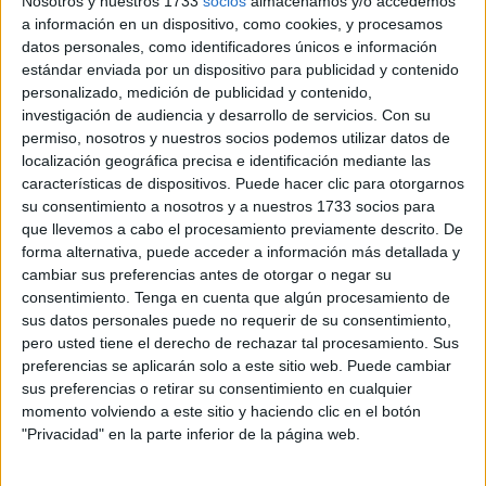
Nosotros y nuestros 1733
socios
almacenamos y/o accedemos
productos Apple valorado en casi 3.000 euros
, que ha
a información en un dispositivo, como cookies, y procesamos
datos personales, como identificadores únicos e información
recaído en
Lorena
, una clienta que realizó sus compras en
estándar enviada por un dispositivo para publicidad y contenido
establecimientos adheridos a la asociación. El acto se
personalizado, medición de publicidad y contenido,
celebró en la tienda
Rosellimac
, distribuidor oficial de
investigación de audiencia y desarrollo de servicios.
Con su
Apple en Ceuta, y contó con la presencia del presidente de
permiso, nosotros y nuestros socios podemos utilizar datos de
localización geográfica precisa e identificación mediante las
la Asociación Centro Comercial Abierto,
Juan Torres
.
características de dispositivos. Puede hacer clic para otorgarnos
su consentimiento a nosotros y a nuestros 1733 socios para
La entrega del premio se enmarca dentro de una iniciativa
que llevemos a cabo el procesamiento previamente descrito. De
impulsada para
fomentar el consumo en el comercio de
forma alternativa, puede acceder a información más detallada y
proximidad
, premiando a los clientes que realizan sus
cambiar sus preferencias antes de otorgar o negar su
compras en las tiendas locales. La campaña ha tenido una
consentimiento.
Tenga en cuenta que algún procesamiento de
sus datos personales puede no requerir de su consentimiento,
amplia participación, tanto de residentes como de
pero usted tiene el derecho de rechazar tal procesamiento. Sus
visitantes, y ha permitido reforzar la visibilidad del
preferencias se aplicarán solo a este sitio web. Puede cambiar
comercio urbano.
sus preferencias o retirar su consentimiento en cualquier
momento volviendo a este sitio y haciendo clic en el botón
Un premio tecnológico de última
"Privacidad" en la parte inferior de la página web.
generación