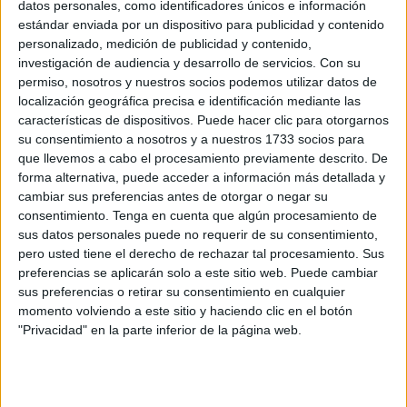
datos personales, como identificadores únicos e información
estándar enviada por un dispositivo para publicidad y contenido
El Centro Comercial Abierto entrega un pack
personalizado, medición de publicidad y contenido,
Apple a una clienta en Ceuta
investigación de audiencia y desarrollo de servicios.
Con su
POR
PALOMA ABAD
19/12/2025
0
permiso, nosotros y nuestros socios podemos utilizar datos de
localización geográfica precisa e identificación mediante las
Centro Comercial Abierto lanza su
características de dispositivos. Puede hacer clic para otorgarnos
emblemático sorteo navideño de una moto
su consentimiento a nosotros y a nuestros 1733 socios para
POR
MAYTE SOLÁN
02/12/2025
0
que llevemos a cabo el procesamiento previamente descrito. De
forma alternativa, puede acceder a información más detallada y
La Ciudad activa dos convenios para impulsar
cambiar sus preferencias antes de otorgar o negar su
el comercio en Navidad
consentimiento.
Tenga en cuenta que algún procesamiento de
POR
PALOMA ABAD
21/11/2025
0
sus datos personales puede no requerir de su consentimiento,
pero usted tiene el derecho de rechazar tal procesamiento. Sus
Centro Comercial Abierto impulsa su
preferencias se aplicarán solo a este sitio web. Puede cambiar
plataforma digital con una campaña con el
sus preferencias o retirar su consentimiento en cualquier
Ceuta
momento volviendo a este sitio y haciendo clic en el botón
POR
PALOMA ABAD
28/10/2025
0
"Privacidad" en la parte inferior de la página web.
La campaña 'Este verano compra en Ceuta'
reparte 3.000 euros en premios
POR
PALOMA ABAD
09/09/2025
0