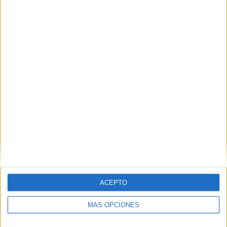
Centro Comercial Abierto cierra el verano con
el sorteo de 6 pases para el Parque Marítimo
POR
MAYTE SOLÁN
01/09/2025
0
1
2
…
6
ACEPTO
MÁS OPCIONES