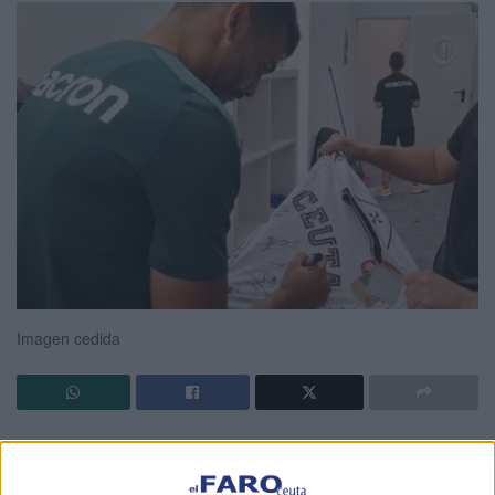
Imagen cedida
El
Centro Comercial Abierto (CCA) de Ceuta
ha lanzado
una nueva campaña digital destinada a fomentar la