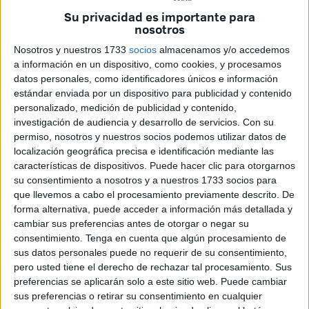
participación ciudadana en su
plataforma web
, con un
Su privacidad es importante para
atractivo incentivo para los amantes del deporte y del
nosotros
comercio local: una
camiseta oficial de la AD Ceuta FC
Nosotros y nuestros 1733
socios
almacenamos y/o accedemos
firmada por los jugadores del equipo
.
a información en un dispositivo, como cookies, y procesamos
datos personales, como identificadores únicos e información
La iniciativa estará activa del
27 de octubre al 3 de
estándar enviada por un dispositivo para publicidad y contenido
noviembre
y tiene como principal objetivo
impulsar el
personalizado, medición de publicidad y contenido,
registro de nuevos usuarios
en la aplicación del CCA,
investigación de audiencia y desarrollo de servicios.
Con su
permiso, nosotros y nuestros socios podemos utilizar datos de
fortaleciendo el vínculo entre el tejido comercial ceutí y su
localización geográfica precisa e identificación mediante las
comunidad.
características de dispositivos. Puede hacer clic para otorgarnos
su consentimiento a nosotros y a nuestros 1733 socios para
Un proyecto para conectar
que llevemos a cabo el procesamiento previamente descrito. De
forma alternativa, puede acceder a información más detallada y
comercio y ciudadanía
cambiar sus preferencias antes de otorgar o negar su
consentimiento.
Tenga en cuenta que algún procesamiento de
La campaña forma parte del plan de dinamización del
sus datos personales puede no requerir de su consentimiento,
pero usted tiene el derecho de rechazar tal procesamiento. Sus
Centro Comercial Abierto de Ceuta
, que busca
preferencias se aplicarán solo a este sitio web. Puede cambiar
consolidar un
espacio digital de encuentro entre
sus preferencias o retirar su consentimiento en cualquier
comercios y consumidores
. A través de su plataforma,