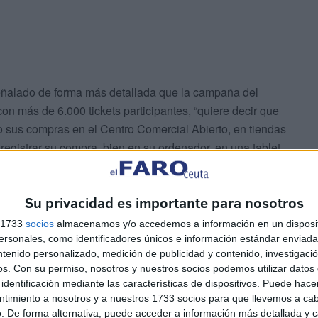
señalado de forma más detallada que la campaña del
on más de 6.000 tickets participantes, “quiere decir que
 sus compras en el Centro Comercial Abierto, en tiendas
egistrar su compra, bien en su ordenador, en una tablet
er”, destacando la importancia de la campaña para
s registradas, “han estado cerca de medio millón de euros.
Su privacidad es importante para nosotros
ido muy próxima a la del año pasado, lo que nos reafirma y
a”, ha aseverado, y eso aún teniendo en cuenta que este
s 1733
socios
almacenamos y/o accedemos a información en un disposit
 con algunos días menos al finalizar la participación el
sonales, como identificadores únicos e información estándar enviada 
ntenido personalizado, medición de publicidad y contenido, investigaci
abitual.
os.
Con su permiso, nosotros y nuestros socios podemos utilizar datos 
identificación mediante las características de dispositivos. Puede hacer
eriodo de registro, una semana, este año se ha
ntimiento a nosotros y a nuestros 1733 socios para que llevemos a ca
un síntoma de que estamos ahí, el comercio de Ceuta y la
. De forma alternativa, puede acceder a información más detallada y 