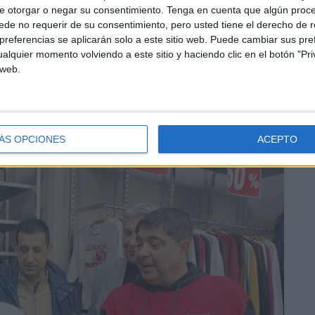
e otorgar o negar su consentimiento.
Tenga en cuenta que algún proc
í y lo más importante de todo es que los clientes de
de no requerir de su consentimiento, pero usted tiene el derecho de r
 hecho sus compras por la ciudad”, ha concluido.
referencias se aplicarán solo a este sitio web. Puede cambiar sus pref
alquier momento volviendo a este sitio y haciendo clic en el botón "Pri
 web.
ÁS OPCIONES
ACEPTO