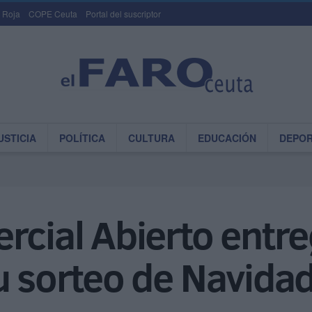
 Roja
COPE Ceuta
Portal del suscriptor
USTICIA
POLÍTICA
CULTURA
EDUCACIÓN
DEPO
rcial Abierto entr
u sorteo de Navida