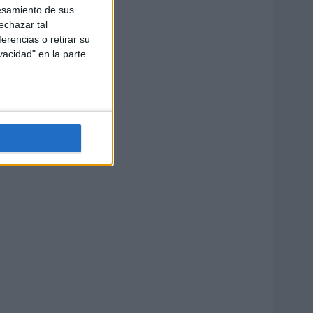
esamiento de sus
echazar tal
erencias o retirar su
vacidad" en la parte