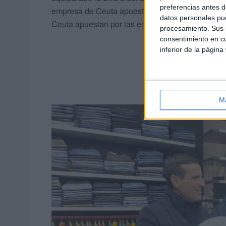
preferencias antes d
empresa de Ceuta apuestan por Ceuta; estamos ah
datos personales pue
Ceuta apuestan por las empresas de Ceuta y han
procesamiento. Sus p
consentimiento en cu
inferior de la página
M