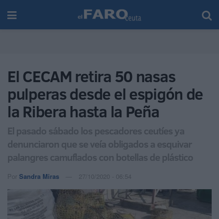
El CECAM retira 50 nasas
pulperas desde el espigón de
la Ribera hasta la Peña
El pasado sábado los pescadores ceutíes ya
denunciaron que se veía obligados a esquivar
palangres camuflados con botellas de plástico
Por
Sandra Miras
27/10/2020 - 06:54