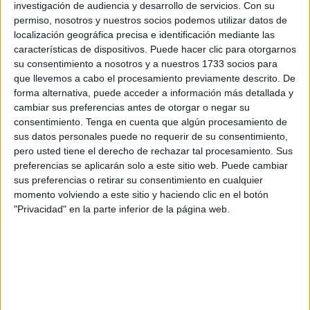
desde el espigón de
la playa
de la Ribera hasta la Peña,
investigación de audiencia y desarrollo de servicios.
Con su
permiso, nosotros y nuestros socios podemos utilizar datos de
donde el casino de La Legión.
localización geográfica precisa e identificación mediante las
características de dispositivos. Puede hacer clic para otorgarnos
Las nasas pulperas son una especie de trampa que se
su consentimiento a nosotros y a nuestros 1733 socios para
utiliza para pescar de forma artesanal el pulpo. La
que llevemos a cabo el procesamiento previamente descrito. De
construcción de este tipo de trampas se puede realizar con
forma alternativa, puede acceder a información más detallada y
botellas, embudos o conos, de forma que el animal pueda
cambiar sus preferencias antes de otorgar o negar su
consentimiento.
Tenga en cuenta que algún procesamiento de
acceder al interior atraído por una carnada. Además, con
sus datos personales puede no requerir de su consentimiento,
esta técnica se evitan la captura masiva y sin control de
pero usted tiene el derecho de rechazar tal procesamiento. Sus
esta especie.
preferencias se aplicarán solo a este sitio web. Puede cambiar
sus preferencias o retirar su consentimiento en cualquier
Sin ir más lejos,
el pasado sábado pescadores ceutíes
momento volviendo a este sitio y haciendo clic en el botón
denunciaron que se veían obligados a esquivar
"Privacidad" en la parte inferior de la página web.
palangres
, otro tipo de pesca artesanal, camuflados con
botellas de plástico. Esta práctica está prohibida para los
pescadores ceutíes, a excepción de los profesionales.
“Nos hemos juntado varios barcos de Ceuta sin poder
pescar, tenemos que estar esquivando los palangres y las