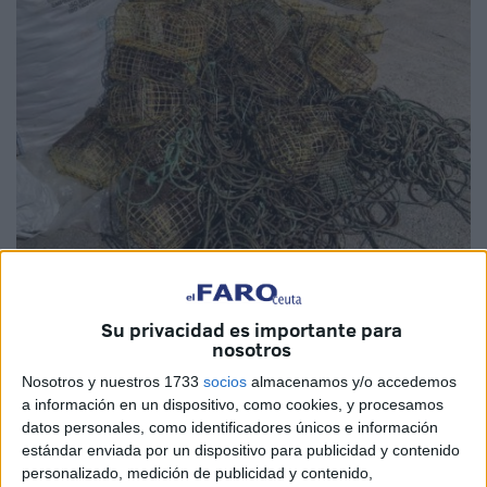
Su privacidad es importante para
nosotros
El Centro de Estudios y Conservación de Animales
Nosotros y nuestros 1733
socios
almacenamos y/o accedemos
a información en un dispositivo, como cookies, y procesamos
Marinos (CECAM)
ha procedido este martes a la retirada
datos personales, como identificadores únicos e información
de 50 nasas pulperas, que se encontraban colocadas
estándar enviada por un dispositivo para publicidad y contenido
cerca de la costa. Estas mallas de pesca se ubicaban
personalizado, medición de publicidad y contenido,