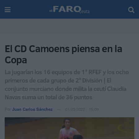
El CD Camoens piensa en la
Copa
La jugarían los 16 equipos de 1ª RFEF y los ocho
primeros de cada grupo de 2ª División | El
conjunto murciano donde milita la ceutí Claudia
Navas suma un total de 36 puntos
Por
Juan Carlos Sánchez
01/03/2022 - 19:09