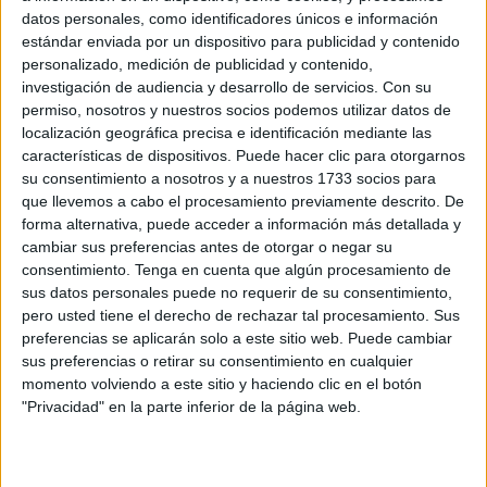
datos personales, como identificadores únicos e información
3-4 a la UD La Cruz Villanovense en el pabellón municipal
estándar enviada por un dispositivo para publicidad y contenido
‘José Manuel Calderón’ y en la siguiente jornada goleó por
personalizado, medición de publicidad y contenido,
un marcador de 5-0 al Mabe Ejido FS en el complejo
investigación de audiencia y desarrollo de servicios.
Con su
deportivo ‘Guillermo Molina’ en un gran partido de las
permiso, nosotros y nuestros socios podemos utilizar datos de
ceutíes.
localización geográfica precisa e identificación mediante las
características de dispositivos. Puede hacer clic para otorgarnos
El tercer triunfo lo sumó el pasado fin de semana en tierras
su consentimiento a nosotros y a nuestros 1733 socios para
que llevemos a cabo el procesamiento previamente descrito. De
gaditanas, en el pabellón ‘La Mirandilla’ donde las pupilas
forma alternativa, puede acceder a información más detallada y
de Rachid Ahmed derrotaron por un marcador de 1-3 al
cambiar sus preferencias antes de otorgar o negar su
Cádiz FSF.
consentimiento.
Tenga en cuenta que algún procesamiento de
sus datos personales puede no requerir de su consentimiento,
Con estos números
el CD Camoens Femenino
se coloca
pero usted tiene el derecho de rechazar tal procesamiento. Sus
en la séptima posición con 23 puntos, en posiciones de
preferencias se aplicarán solo a este sitio web. Puede cambiar
sus preferencias o retirar su consentimiento en cualquier
poder jugar la próxima temporada la Copa de la Reina de
momento volviendo a este sitio y haciendo clic en el botón
fútbol-sala femenino.
"Privacidad" en la parte inferior de la página web.
Recordar que esta competición copera la disputan los
dieciséis equipos que militan en la Primera División RFEF