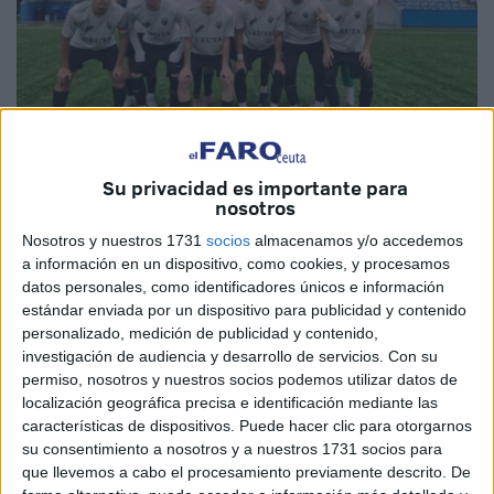
Imágenes cedidas
Su privacidad es importante para
nosotros
Nosotros y nuestros 1731
socios
almacenamos y/o accedemos
a información en un dispositivo, como cookies, y procesamos
El CD UCIDCE
de Ceuta no pudo con el Fundación de
datos personales, como identificadores únicos e información
estándar enviada por un dispositivo para publicidad y contenido
Lucena en el partido correspondiente a la jornada 24
de
personalizado, medición de publicidad y contenido,
Liga Nacional Juvenil
en el que los de Hanas Bugdad
investigación de audiencia y desarrollo de servicios.
Con su
cayeron por 6-0.
permiso, nosotros y nuestros socios podemos utilizar datos de
localización geográfica precisa e identificación mediante las
Un primer tiempo donde los caballas compitieron a un gran
características de dispositivos. Puede hacer clic para otorgarnos
nivel, de hecho fueron superiores a los cordobeses pero
su consentimiento a nosotros y a nuestros 1731 socios para
que llevemos a cabo el procesamiento previamente descrito. De
no terminaron de materializar ninguna ocasión.