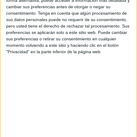
forma alternativa, puede acceder a información más detallada y
cambiar sus preferencias antes de otorgar o negar su
Un encuentro
marcado por una intensa lluvia pero gracias
consentimiento.
Tenga en cuenta que algún procesamiento de
al campo y a que tuvo un buen drenaje se pudo disputar el
sus datos personales puede no requerir de su consentimiento,
encuentro.
pero usted tiene el derecho de rechazar tal procesamiento. Sus
preferencias se aplicarán solo a este sitio web. Puede cambiar
Los ceutíes completaron un gran primer tiempo pero un
sus preferencias o retirar su consentimiento en cualquier
fallo defensivo en el descuento de la primera parte
momento volviendo a este sitio y haciendo clic en el botón
"Privacidad" en la parte inferior de la página web.
condenó a los visitantes con el 1-0 para el Lucena con el
tanto de Antonio José.