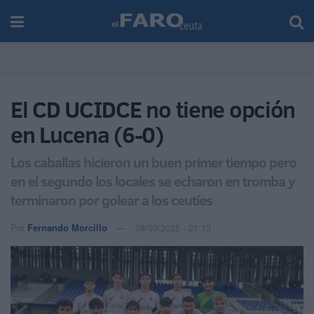
El CD UCIDCE no tiene opción
en Lucena (6-0)
Los caballas hicieron un buen primer tiempo pero
en el segundo los locales se echaron en tromba y
terminaron por golear a los ceutíes
Por
Fernando Morcillo
08/03/2025 - 21:13