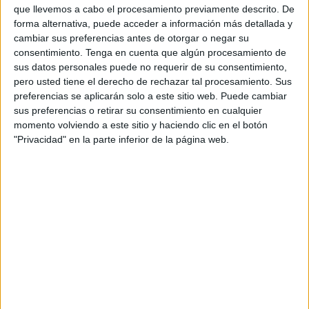
A pesar de la mejoría de los onubenses, ya que están
que llevemos a cabo el procesamiento previamente descrito. De
últimos de la tabla, el Sporting supo jugar sus armas y
forma alternativa, puede acceder a información más detallada y
conseguir la victoria en el grupo 4 de
División de Honor
cambiar sus preferencias antes de otorgar o negar su
consentimiento.
Tenga en cuenta que algún procesamiento de
Juvenil
con un buen juego sobre el césped del campo del
sus datos personales puede no requerir de su consentimiento,
Recreativo.
pero usted tiene el derecho de rechazar tal procesamiento. Sus
preferencias se aplicarán solo a este sitio web. Puede cambiar
Los de Yassin Mohamed
continúan demostrando por qué
sus preferencias o retirar su consentimiento en cualquier
es de los equipos más solventes de la categoría esta
momento volviendo a este sitio y haciendo clic en el botón
temporada, ya que es un conjunto que ha sabido
"Privacidad" en la parte inferior de la página web.
sobreponerse a cualquier adversidad desarrollando un
gran juego sobre el tapete.
Los
futbolistas
ceutíes comenzaron el encuentro con
ganas de ir a por los tres puntos y sumar la segunda
victoria consecutiva tras la lograda esta semana en casa
ante el Calavera.