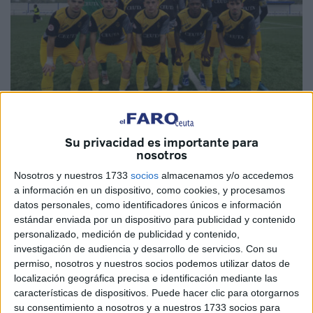
Su privacidad es importante para
Imágenes cedidas
nosotros
Nosotros y nuestros 1733
socios
almacenamos y/o accedemos
a información en un dispositivo, como cookies, y procesamos
datos personales, como identificadores únicos e información
El
Sporting Atlético de Ceuta
visitaba el campo del
estándar enviada por un dispositivo para publicidad y contenido
colista del grupo 4 de División de Honor Juvenil, el
personalizado, medición de publicidad y contenido,
Recreativo de Huelva con la intención de conseguir los
investigación de audiencia y desarrollo de servicios.
Con su
permiso, nosotros y nuestros socios podemos utilizar datos de
tres puntos y así fue con la victoria por 1-4 del combinado
localización geográfica precisa e identificación mediante las
de Yassin Mohamed.
características de dispositivos. Puede hacer clic para otorgarnos
su consentimiento a nosotros y a nuestros 1733 socios para