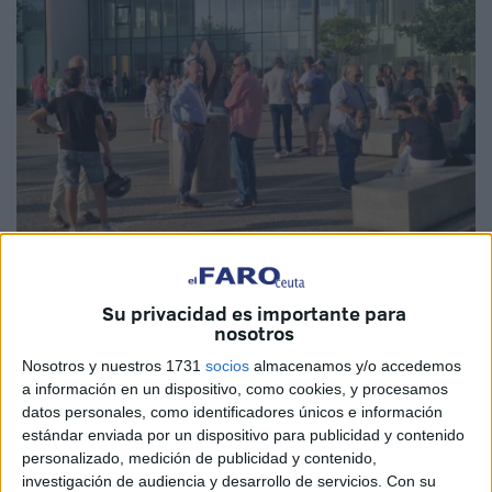
Imagen cedida
Su privacidad es importante para
nosotros
Nosotros y nuestros 1731
socios
almacenamos y/o accedemos
a información en un dispositivo, como cookies, y procesamos
Comisiones Obreras (
CCOO
) seguirá insistiendo al
datos personales, como identificadores únicos e información
estándar enviada por un dispositivo para publicidad y contenido
conjunto de la
Administración General del Estado
(AGE)
personalizado, medición de publicidad y contenido,
para que convoque en la ciudad autónoma los exámenes
investigación de audiencia y desarrollo de servicios.
Con su