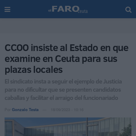
CCOO insiste al Estado en que
examine en Ceuta para sus
plazas locales
El sindicato insta a seguir el ejemplo de Justicia
para no dificultar que se presenten candidatos
caballas y facilitar el arraigo del funcionariado
Por
Gonzalo Testa
18/09/2023 - 10:16