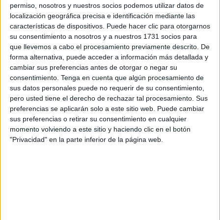
de las
oposiciones
de las plazas vacantes que pretenda
permiso, nosotros y nuestros socios podemos utilizar datos de
cubrir en Ceuta para no dificultar con desplazamientos y
localización geográfica precisa e identificación mediante las
características de dispositivos. Puede hacer clic para otorgarnos
sobrecostes la presentación de candidatos locales y para
su consentimiento a nosotros y a nuestros 1731 socios para
facilitar el arraigo del
funcionariado
que las obtiene.
que llevemos a cabo el procesamiento previamente descrito. De
forma alternativa, puede acceder a información más detallada y
El secretario general del sindicato en la ciudad, Emilio
cambiar sus preferencias antes de otorgar o negar su
Postigo, ha recordado que “es algo que hemos conseguido
consentimiento.
Tenga en cuenta que algún procesamiento de
en el Ministerio de Justicia y en lo que insistiremos al resto
sus datos personales puede no requerir de su consentimiento,
pero usted tiene el derecho de rechazar tal procesamiento. Sus
de la AGE”, ya que “si dificultamos la presentación de
preferencias se aplicarán solo a este sitio web. Puede cambiar
opositores locales al final nos encontramos con mucha
sus preferencias o retirar su consentimiento en cualquier
pérdida de
empleo público
cuando quienes consiguen las
momento volviendo a este sitio y haciendo clic en el botón
plazas en Ceuta pueden, a los dos años, pedir traslado”.
"Privacidad" en la parte inferior de la página web.
El afiliado de CCOO de
Melilla
Juanjo Florensa, uno de
los cerca de 9.000 opositores que este fin de semana se
ha presentado en Málaga a las distintas pruebas para los
Cuerpos de Gestión, General Auxiliar y Administrativo de
la AGE correspondiente a las
Ofertas de Empleo Público