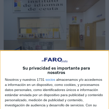
Su privacidad es importante para
Imagen de archivo
nosotros
Nosotros y nuestros 1731
socios
almacenamos y/o accedemos
a información en un dispositivo, como cookies, y procesamos
datos personales, como identificadores únicos e información
El sindicato Comisiones Obreras
de Ceuta ha dado un
estándar enviada por un dispositivo para publicidad y contenido
paso firme para poner fin a una situación de precariedad
personalizado, medición de publicidad y contenido,
laboral que se ha prolongado durante
15 años
en el
investigación de audiencia y desarrollo de servicios.
Con su