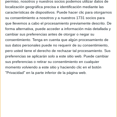
Instituto de Idiomas de la ciudad.
permiso, nosotros y nuestros socios podemos utilizar datos de
localización geográfica precisa e identificación mediante las
La
Federación de Servicios a la Ciudadanía (FSC)
de
características de dispositivos. Puede hacer clic para otorgarnos
su consentimiento a nosotros y a nuestros 1731 socios para
CCOO de Ceuta ha registrado formalmente ante la
que llevemos a cabo el procesamiento previamente descrito. De
Autoridad Laboral
la promoción de la negociación
forma alternativa, puede acceder a información más detallada y
colectiva en este organismo autónomo, con el objetivo de
cambiar sus preferencias antes de otorgar o negar su
"alcanzar el primer
convenio colectivo propio
que regule
consentimiento.
Tenga en cuenta que algún procesamiento de
sus datos personales puede no requerir de su consentimiento,
las condiciones de trabajo de su plantilla".
pero usted tiene el derecho de rechazar tal procesamiento. Sus
preferencias se aplicarán solo a este sitio web. Puede cambiar
Desde la
subrogación del personal
, las trabajadoras y
sus preferencias o retirar su consentimiento en cualquier
trabajadores del Instituto de Idiomas no han visto ninguna
momento volviendo a este sitio y haciendo clic en el botón
mejora en sus condiciones
:
"Llevan quince años con
"Privacidad" en la parte inferior de la página web.
sus condiciones laborales congeladas
, sin que se haya
producido ninguna actualización salarial ni mejora en sus
derechos. Esta situación ha generado un escenario de
precariedad laboral inadmisible en un organismo público
que depende directamente de la Administración", han
indicado en nota de prensa.