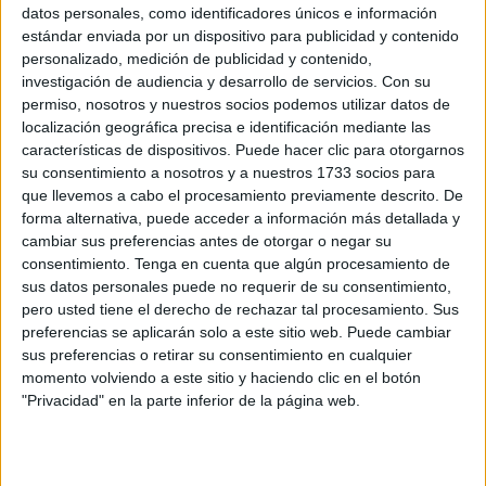
datos personales, como identificadores únicos e información
a la Agenda Estratégica 2030 para
mejorar el servicio
estándar enviada por un dispositivo para publicidad y contenido
público postal
en la Ciudad Autónoma de Ceuta”
personalizado, medición de publicidad y contenido,
investigación de audiencia y desarrollo de servicios.
Con su
El sindicato
ha recalcado su demanda de 3.350 millones
permiso, nosotros y nuestros socios podemos utilizar datos de
de euros “para asegurar la prestación del Servicio Postal
localización geográfica precisa e identificación mediante las
características de dispositivos. Puede hacer clic para otorgarnos
Universal y financiar un plan estratégico que lo
su consentimiento a nosotros y a nuestros 1733 socios para
reposicione en el mercado”, además de 1.500 millones
que llevemos a cabo el procesamiento previamente descrito. De
“para un nuevo marco laboral de los 50.000
empleados y
forma alternativa, puede acceder a información más detallada y
empleadas
de Correos”.
cambiar sus preferencias antes de otorgar o negar su
consentimiento.
Tenga en cuenta que algún procesamiento de
Al respecto, la secretaria provincial de la Sección Sindical
sus datos personales puede no requerir de su consentimiento,
pero usted tiene el derecho de rechazar tal procesamiento. Sus
de CCOO
Correos
, África Espinosa Lobato, ha indicado
preferencias se aplicarán solo a este sitio web. Puede cambiar
que con esto se asegurarán nuevos servicios de
sus preferencias o retirar su consentimiento en cualquier
proximidad en la Ciudad Autónoma de Ceuta,
momento volviendo a este sitio y haciendo clic en el botón
“aprovechando su extensa red postal, que cuenta con
"Privacidad" en la parte inferior de la página web.
cuatro centros y un empleado postal por cada casi 1.400
habitantes”.