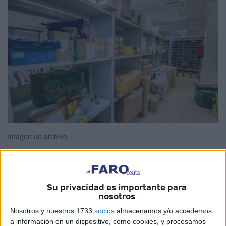
Imagen de archivo
CCOO
se ha pronunciado este viernes para dar a conocer
Su privacidad es importante para
nosotros
su exigencia al Gobierno sobre el cierre de la negociación
de un Acuerdo Marco por el Correo Público, “con una
Nosotros y nuestros 1733
socios
almacenamos y/o accedemos
a información en un dispositivo, como cookies, y procesamos
financiación de 4.850 millones de euros y su incorporación