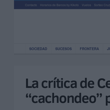
Contacto
Horarios de Barcos by Kikoto
Vuelos
Sorteo Cruz
SOCIEDAD
SUCESOS
FRONTERA
J
La crítica de C
“cachondeo” p