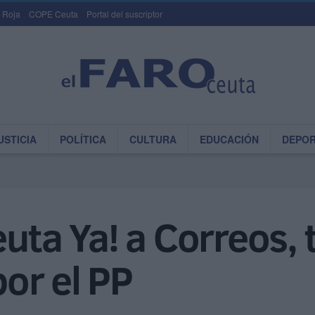
 Roja
COPE Ceuta
Portal del suscriptor
USTICIA
POLÍTICA
CULTURA
EDUCACIÓN
DEPO
euta Ya! a Correos, 
or el PP