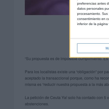
preferencias antes d
datos personales pue
procesamiento. Sus p
consentimiento en cu
inferior de la página
M
“Su propuesta es de imposible cumplimiento. Es
Para los localistas existe una “obligación” por pa
aceptado la transaccional porque, como ha record
misma es “reducir nuestra propuesta a la más ab
La petición de Ceuta Ya! solo ha contado con 5 v
abstenciones.