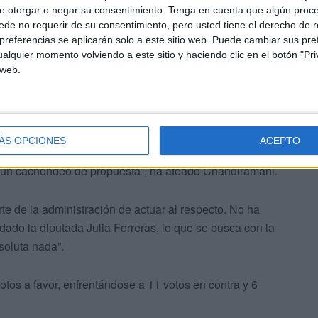
e otorgar o negar su consentimiento.
Tenga en cuenta que algún proc
de no requerir de su consentimiento, pero usted tiene el derecho de r
referencias se aplicarán solo a este sitio web. Puede cambiar sus pref
alquier momento volviendo a este sitio y haciendo clic en el botón "Pri
 web.
ÁS OPCIONES
ACEPTO
 un cachondeo de propuesta”, ha afeado Chandiramani.
rte de la administración de actuar al respecto. No ha
ado la diputada Julia Ferreras, lo que se busca con la
soluta nada”.
otos a favor, enfrentándose a 11 votos en contra y 6