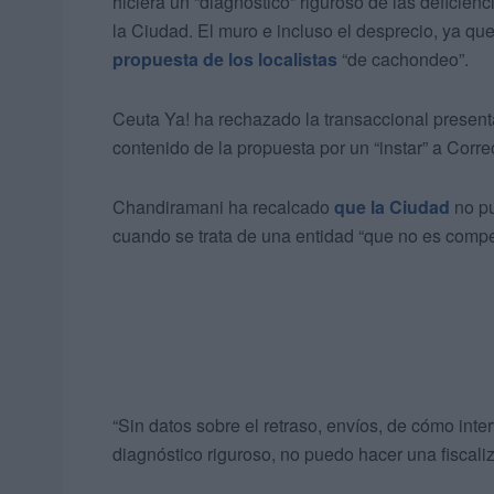
hiciera un “diagnóstico” riguroso de las deficie
la Ciudad. El muro e incluso el desprecio, ya qu
propuesta de los localistas
“de cachondeo”.
Ceuta Ya! ha rechazado la transaccional presen
contenido de la propuesta por un “instar” a Corre
Chandiramani ha recalcado
que la Ciudad
no p
cuando se trata de una entidad “que no es compe
“Sin datos sobre el retraso, envíos, de cómo in
diagnóstico riguroso, no puedo hacer una fiscal