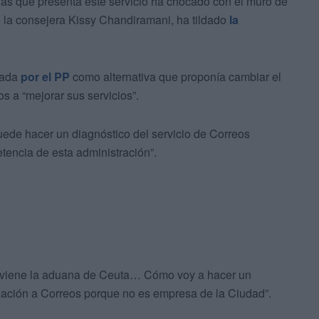
ncias que presenta este servicio ha chocado con el muro de
e la consejera Kissy Chandiramani, ha tildado
la
tada
por el PP
como alternativa que proponía cambiar el
os a “mejorar sus servicios”.
uede hacer un diagnóstico del servicio de Correos
tencia de esta administración”.
terviene la aduana de Ceuta… Cómo voy a hacer un
ización a Correos porque no es empresa de la Ciudad”.