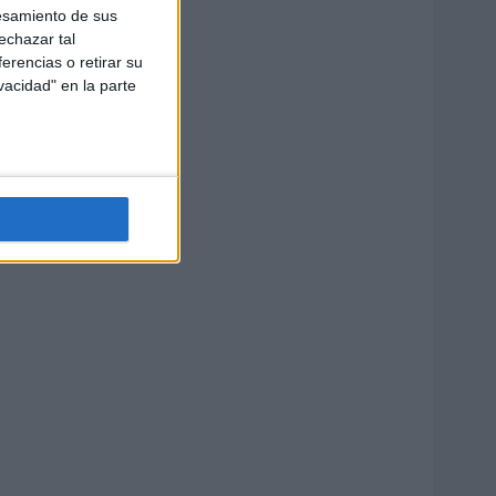
esamiento de sus
echazar tal
erencias o retirar su
vacidad" en la parte