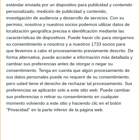
estándar enviada por un dispositivo para publicidad y contenido
días extraordinarios de asuntos propios
concedidos al
personalizado, medición de publicidad y contenido,
profesorado.
investigación de audiencia y desarrollo de servicios.
Con su
permiso, nosotros y nuestros socios podemos utilizar datos de
La
Federación de Servicios a la Ciudadanía (FSC) de
localización geográfica precisa e identificación mediante las
CCOO
ha pedido al organismo que dirige Miguel Señor en
características de dispositivos. Puede hacer clic para otorgarnos
su consentimiento a nosotros y a nuestros 1733 socios para
la ciudad autónoma que el personal laboral adscrito a los
que llevemos a cabo el procesamiento previamente descrito. De
centros educativos tenga derecho a los tres días
forma alternativa, puede acceder a información más detallada y
extraordinarios de asuntos propios que
recientemente se
cambiar sus preferencias antes de otorgar o negar su
han reconocido a los docentes
.
consentimiento.
Tenga en cuenta que algún procesamiento de
sus datos personales puede no requerir de su consentimiento,
La FSC-CCOO considera que no puede haber diferencias
pero usted tiene el derecho de rechazar tal procesamiento. Sus
de trato entre el personal laboral de atención directa con el
preferencias se aplicarán solo a este sitio web. Puede cambiar
sus preferencias o retirar su consentimiento en cualquier
alumnado como son
momento volviendo a este sitio y haciendo clic en el botón
"Privacidad" en la parte inferior de la página web.
los cuidadores/as, enfermeros/as y fisioterapeutas
quienes comparten centros, tareas de servicio público y el
mismo empleador, el Ministerio de Educación, Formación
Profesional y Deportes.