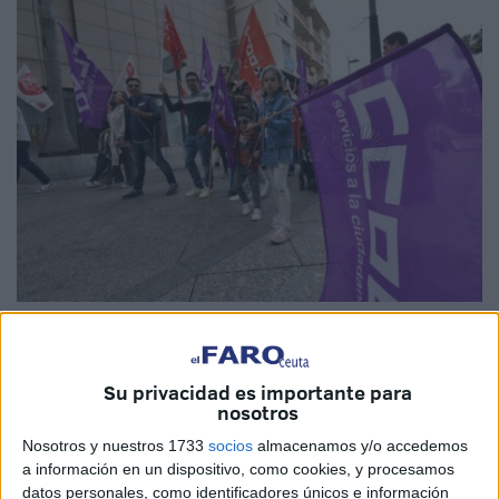
Imagen de archivo
Su privacidad es importante para
nosotros
CCOO
solicita a la Dirección Provincial del
Ministerio de
Nosotros y nuestros 1733
socios
almacenamos y/o accedemos
Educación, Formación Profesional y Deportes
a información en un dispositivo, como cookies, y procesamos
datos personales, como identificadores únicos e información
(MEFPyD)
en Ceuta que aplique al
personal laboral
los
3