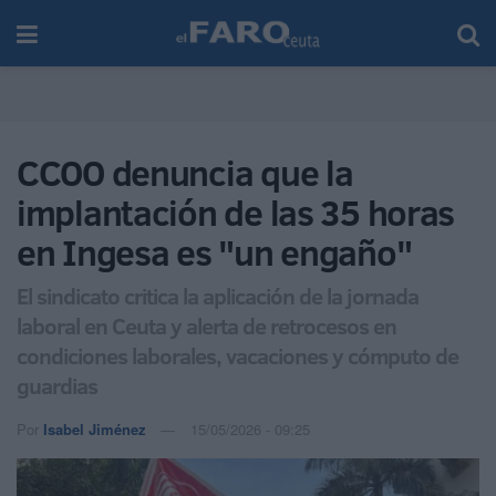
CCOO denuncia que la
implantación de las 35 horas
en Ingesa es "un engaño"
El sindicato critica la aplicación de la jornada
laboral en Ceuta y alerta de retrocesos en
condiciones laborales, vacaciones y cómputo de
guardias
Por
Isabel Jiménez
15/05/2026 - 09:25