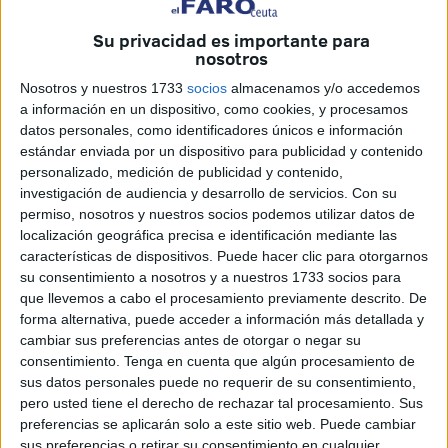
sanidad de Ceuta. Comisiones Obreras ha denunciado
con contundencia que el proceso se está llevando a cabo
Su privacidad es importante para
nosotros
“
tarde, mal y sin garantías
”, y advierte de que lo que
debería suponer un avance histórico para los trabajadores
Nosotros y nuestros 1733
socios
almacenamos y/o accedemos
y trabajadoras del sistema sanitario se está transformando,
a información en un dispositivo, como cookies, y procesamos
datos personales, como identificadores únicos e información
según su valoración, en un escenario de deterioro laboral.
estándar enviada por un dispositivo para publicidad y contenido
personalizado, medición de publicidad y contenido,
El sindicato sostiene que
la reducción de jornada
, lejos
investigación de audiencia y desarrollo de servicios.
Con su
de consolidarse como una mejora real, se está aplicando
permiso, nosotros y nuestros socios podemos utilizar datos de
sin el refuerzo de personal necesario. En este sentido,
localización geográfica precisa e identificación mediante las
CCOO subraya que la medida, tal y como se está
características de dispositivos. Puede hacer clic para otorgarnos
su consentimiento a nosotros y a nuestros 1733 socios para
ejecutando, supone “
un engaño sin refuerzo de plantilla
que llevemos a cabo el procesamiento previamente descrito. De
y con recorte de derechos
”, ya que no se acompaña de
forma alternativa, puede acceder a información más detallada y
un incremento de recursos humanos que compense la
cambiar sus preferencias antes de otorgar o negar su
reducción de horas de trabajo.
consentimiento.
Tenga en cuenta que algún procesamiento de
sus datos personales puede no requerir de su consentimiento,
En su análisis, la organización sindical recuerda que
la
pero usted tiene el derecho de rechazar tal procesamiento. Sus
preferencias se aplicarán solo a este sitio web. Puede cambiar
jornada de 35 horas
“no es una concesión del Ingesa”,
sus preferencias o retirar su consentimiento en cualquier