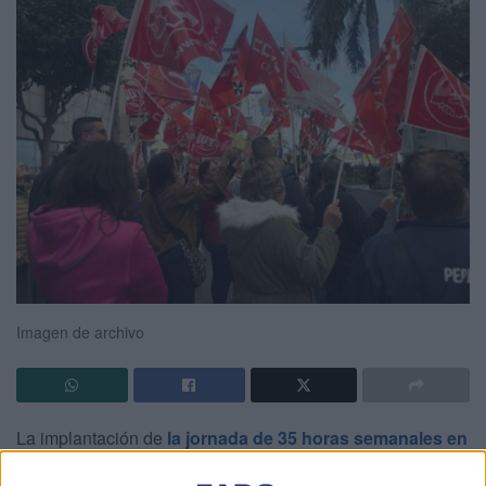
Imagen de archivo
La implantación de
la
jornada de
35 horas semanales en
el Ingesa
ha abierto un nuevo frente de conflicto en la