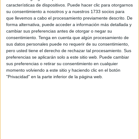
directo en la retribución
características de dispositivos. Puede hacer clic para otorgarnos
su consentimiento a nosotros y a nuestros 1733 socios para
El
Ingesa
ha subrayado que la reducción de jornada
que llevemos a cabo el procesamiento previamente descrito. De
supone una mejora significativa en las condiciones
forma alternativa, puede acceder a información más detallada y
laborales del personal sanitario, ya que pasa de las
37,5
cambiar sus preferencias antes de otorgar o negar su
consentimiento.
Tenga en cuenta que algún procesamiento de
horas actuales a 35 horas semanales
, manteniendo las
sus datos personales puede no requerir de su consentimiento,
mismas retribuciones salariales.
pero usted tiene el derecho de rechazar tal procesamiento. Sus
preferencias se aplicarán solo a este sitio web. Puede cambiar
En este sentido, la institución destaca que
“la
sus preferencias o retirar su consentimiento en cualquier
disminución de jornada implica una subida salarial
momento volviendo a este sitio y haciendo clic en el botón
indirecta al incrementarse la retribución de cada hora
"Privacidad" en la parte inferior de la página web.
ordinaria de trabajo”
, lo que en la práctica supone
trabajar menos horas por el mismo salario.
Además, el organismo ha señalado que esta medida sitúa
a su personal por delante de otras comunidades
autónomas como Madrid, Comunidad Valenciana, Navarra
o Cataluña, donde aún se mantienen las 37,5 horas
semanales en sus servicios de salud.