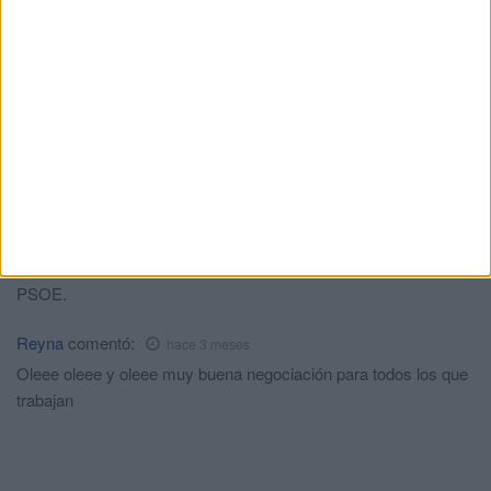
Datos: Murcia 1320horas con las jornada de 35 h debido a la
penosidad nocturna y turnicidad como exige el estatuto de los
trabajadores. Melilla 1524h desde 2007 0 escuchas 0 propuesta
0 reconocimiento.
Es un agravio comparativo generando trabajadores de 1ª y de
2ª que obligará a los sindicatos a llevar a juicio al INGESA.
Dinio Melcis
comentó:
hace 3 meses
En resumen, que como no incrementen la plantilla en 15 días,
cuando subamos al hospital no va a haber ni el tato allí. Gracias
PSOE.
Reyna
comentó:
hace 3 meses
Oleee oleee y oleee muy buena negociación para todos los que
trabajan