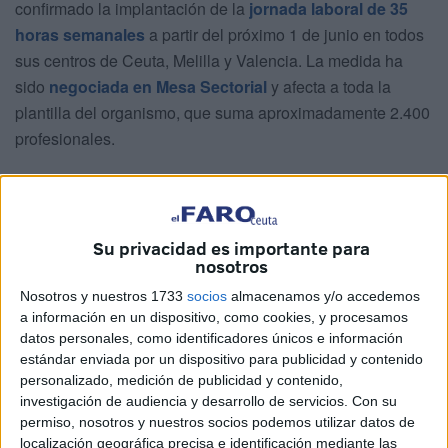
confirmado la implantación de la
jornada laboral de 35
horas semanales
a partir del próximo 1 de junio en todos
sus centros de Ceuta, Melilla y Valencia. La medida ha
sido
negociada en Mesa Sectorial
y afecta a toda la
plantilla del organismo, que suma aproximadamente 2.400
profesionales.
Según ha informado el propio
Ingesa
, la aplicación de esta
jornada se enmarca en la normativa estatal publicada en el
BOE el pasado 15 de abril, que establece instrucciones
Su privacidad es importante para
sobre jornada y horarios del personal de la Administración
nosotros
General del Estado. El organismo sanitario ha señalado
Nosotros y nuestros 1733
socios
almacenamos y/o accedemos
que la adaptación ha requerido un proceso técnico y
a información en un dispositivo, como cookies, y procesamos
organizativo previo para garantizar su correcta
datos personales, como identificadores únicos e información
implementación.
estándar enviada por un dispositivo para publicidad y contenido
personalizado, medición de publicidad y contenido,
investigación de audiencia y desarrollo de servicios.
Con su
Una mejora laboral con impacto
permiso, nosotros y nuestros socios podemos utilizar datos de
localización geográfica precisa e identificación mediante las