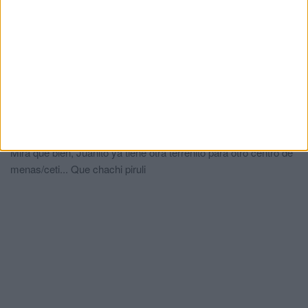
extraordinaria de colegios tras detectar
varias entradas
HACE 3 DÍAS
Comments
1
Paseante
comentó:
hace 2 meses
Mira que bien, Juanito ya tiene otra terrenito para otro centro de
menas/ceti... Que chachi piruli