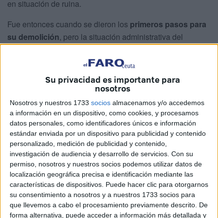
en situación de ruina.
Fue entonces cuando se dieron los
primeros pasos para
su demolición
, pero la situación administrativa del
proceso se ha ido alargando hasta ahora, que es cuando
la Ciudad ha licitado las obras para su derribo.
Su privacidad es importante para
La actuación permitirá eliminar unas instalaciones que
nosotros
permanecen sin uso y que, desde 2019, cuentan con una
Nosotros y nuestros 1733
socios
almacenamos y/o accedemos
declaración administrativa que advertía de la necesidad de
a información en un dispositivo, como cookies, y procesamos
intervenir.
datos personales, como identificadores únicos e información
estándar enviada por un dispositivo para publicidad y contenido
El proyecto de los trabajos para la demolición de este
personalizado, medición de publicidad y contenido,
edificio, propiedad de la Consejería de Sanidad, nace a
investigación de audiencia y desarrollo de servicios.
Con su
permiso, nosotros y nuestros socios podemos utilizar datos de
raíz del
decreto de 18 de julio de 2019
por el que se
localización geográfica precisa e identificación mediante las
declaró la ruina administrativa del inmueble.
características de dispositivos. Puede hacer clic para otorgarnos
su consentimiento a nosotros y a nuestros 1733 socios para
que llevemos a cabo el procesamiento previamente descrito. De
forma alternativa, puede acceder a información más detallada y