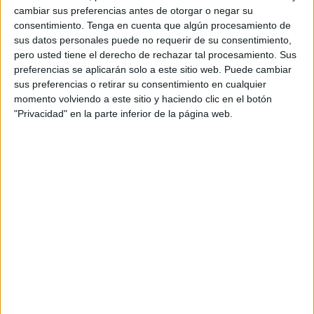
cambiar sus preferencias antes de otorgar o negar su
consentimiento.
Tenga en cuenta que algún procesamiento de
sus datos personales puede no requerir de su consentimiento,
pero usted tiene el derecho de rechazar tal procesamiento. Sus
preferencias se aplicarán solo a este sitio web. Puede cambiar
sus preferencias o retirar su consentimiento en cualquier
momento volviendo a este sitio y haciendo clic en el botón
"Privacidad" en la parte inferior de la página web.
Posteriormente, el 19 de diciembre de 2020 se adjudicó el
contrato menor de servicio para la redacción del proyecto
de demolición, dentro de una serie de actuaciones
impulsadas por la Ciudad a través del denominado Plan
pymes de la entonces Consejería de Medio Ambiente y
Servicios Urbanos.