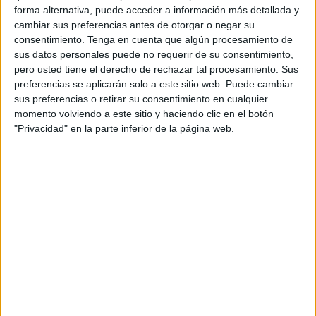
en favor de los territorios extrapeninsulares
, una
forma alternativa, puede acceder a información más detallada y
medida calificada como "histórica" por la
delegación de
cambiar sus preferencias antes de otorgar o negar su
Ceuta del sindicato
presente en esta importante cita.
consentimiento.
Tenga en cuenta que algún procesamiento de
sus datos personales puede no requerir de su consentimiento,
La resolución presentada, según explica Comisiones
pero usted tiene el derecho de rechazar tal procesamiento. Sus
preferencias se aplicarán solo a este sitio web. Puede cambiar
Obreras en nota de prensa, reconoce las
"especiales
sus preferencias o retirar su consentimiento en cualquier
circunstancias"
que afectan a la comunidad autónoma de
momento volviendo a este sitio y haciendo clic en el botón
Baleares, Canarias y las ciudades de Ceuta y Melilla
,
"Privacidad" en la parte inferior de la página web.
"derivadas de su lejanía del territorio peninsular, la
infrafinanciación histórica por parte del Estado, la
masificación turística (en algunos casos) que dificulta el
acceso a la vivienda y la necesidad de atención a
personas inmigrantes".
Frente a este panorama, CCOO ha subrayado que "es más
necesario que nunca" adoptar
medidas urgentes que
refuercen los servicios públicos
en estos territorios y
garanticen la
estabilidad del empleo público
,