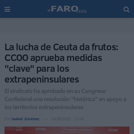
La lucha de Ceuta da frutos:
CCOO aprueba medidas
"clave" para los
extrapeninsulares
El sindicato ha aprobado en su Congreso
Confederal una resolución "histórica" en apoyo a
los territorios extrapeninsulares
Por
Isabel Jiménez
24/06/2025 - 12:04