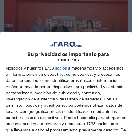
Su privacidad es importante para
nosotros
Nosotros y nuestros 1733
socios
almacenamos y/o accedemos
a información en un dispositivo, como cookies, y procesamos
datos personales, como identificadores únicos e información
Imagen cedida
estándar enviada por un dispositivo para publicidad y contenido
personalizado, medición de publicidad y contenido,
investigación de audiencia y desarrollo de servicios.
Con su
permiso, nosotros y nuestros socios podemos utilizar datos de
En el marco de su
Congreso Confederal
, el sindicato
localización geográfica precisa e identificación mediante las
características de dispositivos. Puede hacer clic para otorgarnos
Comisiones Obreras
(CCOO) ha aprobado una
su consentimiento a nosotros y a nuestros 1733 socios para
resolución clave
con un respaldo prácticamente unánime
que llevemos a cabo el procesamiento previamente descrito. De