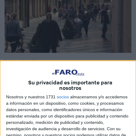
Imagen de archivo
Su privacidad es importante para
nosotros
El Servicio de Medicina Preventiva del Instituto Nacional
Nosotros y nuestros 1731
socios
almacenamos y/o accedemos
de Gestión Sanitaria en Ceuta (
Ingesa
) ha publicado un
a información en un dispositivo, como cookies, y procesamos
nuevo informe de seguimiento de la pandemia del
datos personales, como identificadores únicos e información
coronavirus que data de este martes 12 de abril. El
estándar enviada por un dispositivo para publicidad y contenido
departamento que dirige Julián Domínguez contabiliza 109
personalizado, medición de publicidad y contenido,
brotes a fecha de ayer, entre los que destaca que la
investigación de audiencia y desarrollo de servicios.
Con su
permiso, nosotros y nuestros socios podemos utilizar datos de