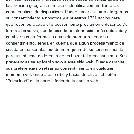
mayoría son familiares y uno penitenciario.
localización geográfica precisa e identificación mediante las
características de dispositivos. Puede hacer clic para otorgarnos
Los
brotes
de covid detectados hasta el cierre de su
su consentimiento a nosotros y a nuestros 1731 socios para
último análisis contabiliza, dentro de esos 109 focos: 12
que llevemos a cabo el procesamiento previamente descrito. De
laborales, 58 familiares, 16 familiar-laboral, cinco sociales,
forma alternativa, puede acceder a información más detallada y
cuatro familiar-social, 10 familiar-escolar, tres laboral-
cambiar sus preferencias antes de otorgar o negar su
consentimiento.
Tenga en cuenta que algún procesamiento de
escolar y, por último, un penitenciario.
sus datos personales puede no requerir de su consentimiento,
pero usted tiene el derecho de rechazar tal procesamiento. Sus
El área que encabeza Domínguez
eleva la cifra de
preferencias se aplicarán solo a este sitio web. Puede cambiar
pacientes covid en el Hospital Universitario de nueve a
sus preferencias o retirar su consentimiento en cualquier
diez
después de un nuevo ingreso en Observación. Del
momento volviendo a este sitio y haciendo clic en el botón
total de
hospitalizados
, seis se encuentran en planta, tres
"Privacidad" en la parte inferior de la página web.
en Observación y uno en UCI.
Medicina Preventiva explica que continúa el periodo de
estabilización tanto a nivel de incidencia acumulada como
de ocupación asistencial. Sube ligeramente el número
reproductivo por encima de 1, aunque es difícilmente
valorable por la nueva estrategia respecto a la incidencia