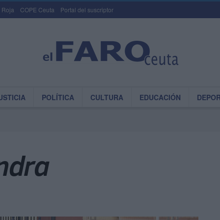
 Roja
COPE Ceuta
Portal del suscriptor
USTICIA
POLÍTICA
CULTURA
EDUCACIÓN
DEPO
ndra