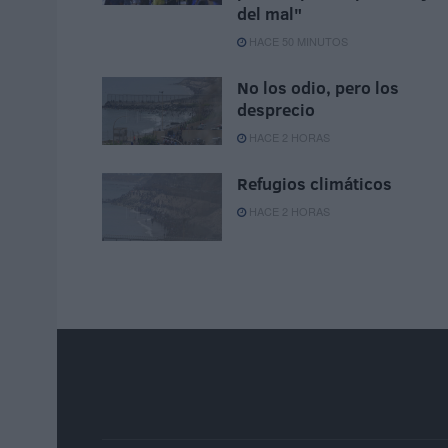
del mal"
HACE 50 MINUTOS
No los odio, pero los
desprecio
HACE 2 HORAS
Refugios climáticos
HACE 2 HORAS