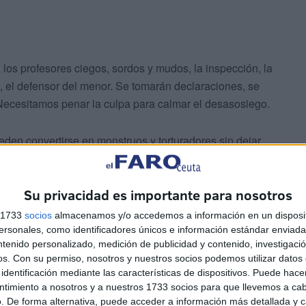
o, los profesores ciegos, sordos y mudos, la inspección, la
 el defensor del menor. Se tomarán declaraciones, se
Necesitamos penar la culpa para calmar el desasosiego.
en convertirse en monstruos y torturadores sin dejar
ocolos, de las tutorías, de los equipos de orientación.
s y todo se convertirá en una nube que desaparecerá sin
Su privacidad es importante para nosotros
s 1733
socios
almacenamos y/o accedemos a información en un disposit
endo el acoso de tres compañeras de su colegio. Su
sonales, como identificadores únicos e información estándar enviada 
ntenido personalizado, medición de publicidad y contenido, investigaci
del centro. Sabía la angustia que le generaba retomar las
os.
Con su permiso, nosotros y nuestros socios podemos utilizar datos 
o directivo y esta vez con un informe de la psicóloga que
identificación mediante las características de dispositivos. Puede hacer
firme: que, al menos, la separaran de sus supuestas
ntimiento a nosotros y a nuestros 1733 socios para que llevemos a ca
sivo para que el acoso se acrecentara en esa "maldad
. De forma alternativa, puede acceder a información más detallada y 