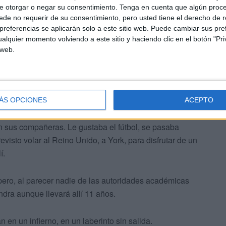
e otorgar o negar su consentimiento.
Tenga en cuenta que algún proc
l pasado 14 de octubre.
de no requerir de su consentimiento, pero usted tiene el derecho de r
referencias se aplicarán solo a este sitio web. Puede cambiar sus pref
 habló con las familias de las menores que supuestamente
alquier momento volviendo a este sitio y haciendo clic en el botón "Pri
del equipo educativo.
 web.
ÁS OPCIONES
ACEPTO
on sus compañeras. Le gustaba el fútbol, se pasaba
visto volar al Reino Unido, a York, para disfrutar de un
í.
pero, al parecer nadie de las autoridades académicas
dra aunque llevará allí 11 años.
 en un infierno, en un laberinto sin salida.