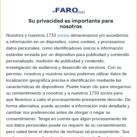
lo vivido este martes por ceutíes que, aun acudiendo al
puerto con una hora de antelación,
no han podido
embarcar
.
Su privacidad es importante para
nosotros
Se han registrado retenciones que han terminado en
Nosotros y nuestros 1733
socios
almacenamos y/o accedemos
bloqueos
a la hora de, ya en cola, picar el billete. Para
a información en un dispositivo, como cookies, y procesamos
hacer cualquier trámite se le insta al usuario a acudir a la
datos personales, como identificadores únicos e información
estación marítima.
estándar enviada por un dispositivo para publicidad y contenido
personalizado, medición de publicidad y contenido,
investigación de audiencia y desarrollo de servicios.
Con su
permiso, nosotros y nuestros socios podemos utilizar datos de
localización geográfica precisa e identificación mediante las
características de dispositivos. Puede hacer clic para otorgarnos
su consentimiento a nosotros y a nuestros 1733 socios para
que llevemos a cabo el procesamiento previamente descrito. De
forma alternativa, puede acceder a información más detallada y
cambiar sus preferencias antes de otorgar o negar su
consentimiento.
Tenga en cuenta que algún procesamiento de
sus datos personales puede no requerir de su consentimiento,
pero usted tiene el derecho de rechazar tal procesamiento. Sus