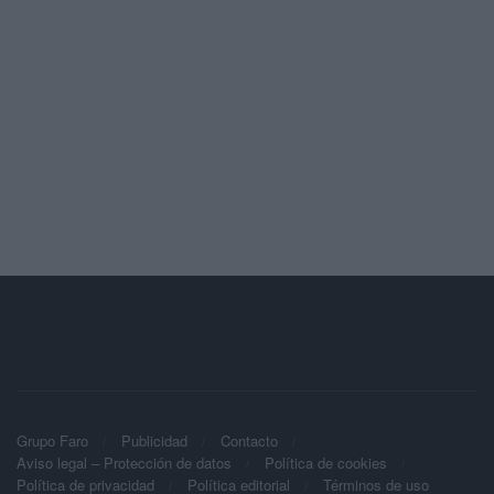
Grupo Faro
Publicidad
Contacto
Aviso legal – Protección de datos
Política de cookies
Política de privacidad
Política editorial
Términos de uso