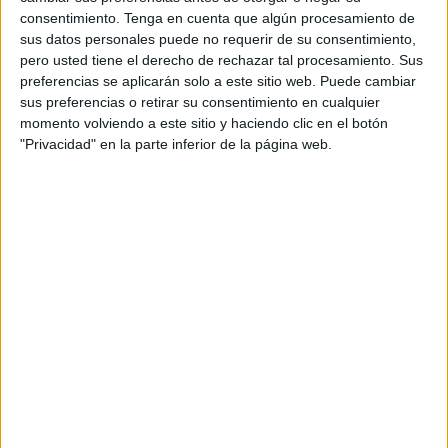
Candela Muñoz terminó el campeonato
con la medalla de
consentimiento.
Tenga en cuenta que algún procesamiento de
oro
, en un torneo que empezó bien y concluyó con las
sus datos personales puede no requerir de su consentimiento,
mejores sensaciones posibles. Julia Melgar también subió
pero usted tiene el derecho de rechazar tal procesamiento. Sus
al podio aunque en esta ocasión fue medalla de bronce.
preferencias se aplicarán solo a este sitio web. Puede cambiar
Las dos ceutíes finalizaron el torneo con grandes
sus preferencias o retirar su consentimiento en cualquier
momento volviendo a este sitio y haciendo clic en el botón
sensaciones.
"Privacidad" en la parte inferior de la página web.
Del resto de participantes destacar que Adriana ganó su
primer combate pero cayó en el segundo. Fran llegó a
cuartos de final pero no pudo con el número 1 del ránking
nacional, en un combate muy ajustado y después de ganar
tres enfrentamientos anteriores.
Los infantiles Quique y Curro dejando unas sensaciones
muy buenas aunque no pudieron acceder a las primeras
plazas.
Desde el club Sepai se mostraron “muy contentos del
trabajo realizado en este campeonato donde han estado