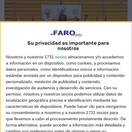
Su privacidad es importante para
nosotros
Nosotros y nuestros 1731
socios
almacenamos y/o accedemos
a información en un dispositivo, como cookies, y procesamos
Imágenes cedidas
datos personales, como identificadores únicos e información
estándar enviada por un dispositivo para publicidad y contenido
personalizado, medición de publicidad y contenido,
investigación de audiencia y desarrollo de servicios.
Con su
permiso, nosotros y nuestros socios podemos utilizar datos de
Magníficos resultados los conseguidos por los
karatecas
localización geográfica precisa e identificación mediante las
de Ceuta
en el ‘Torneo Internacional de Arganda del Rey’.
características de dispositivos. Puede hacer clic para otorgarnos
Un
fin de semana intenso
que terminó con dos
su consentimiento a nosotros y a nuestros 1731 socios para
que llevemos a cabo el procesamiento previamente descrito. De
deportistas ceutíes
subidas en el cajón del podio.
forma alternativa, puede acceder a información más detallada y
cambiar sus preferencias antes de otorgar o negar su