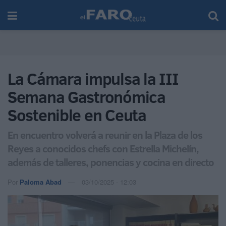
La Cámara impulsa la III
Semana Gastronómica
Sostenible en Ceuta
En encuentro volverá a reunir en la Plaza de los
Reyes a conocidos chefs con Estrella Michelín,
además de talleres, ponencias y cocina en directo
Por
Paloma Abad
03/10/2025 - 12:03