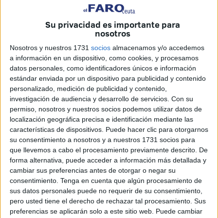
reconocidos
chefs con Estrella Michelin
,
talleres
y
actividades de divulgación con el objetivo de situar a la
Su privacidad es importante para
nosotros
gastronomía ceutí como un
referente turístico, sostenible
y de calidad
.
Nosotros y nuestros 1731
socios
almacenamos y/o accedemos
a información en un dispositivo, como cookies, y procesamos
El acto de presentación, celebrado en la sede cameral,
datos personales, como identificadores únicos e información
estándar enviada por un dispositivo para publicidad y contenido
contó con la participación del consejero de Turismo,
personalizado, medición de publicidad y contenido,
Nicola Cecchi
; el presidente de la Cámara de Comercio,
investigación de audiencia y desarrollo de servicios.
Con su
Karim Bulaix
; y la técnica de la institución,
Pilar Pérez
,
permiso, nosotros y nuestros socios podemos utilizar datos de
encargada de desgranar el programa.
localización geográfica precisa e identificación mediante las
características de dispositivos. Puede hacer clic para otorgarnos
su consentimiento a nosotros y a nuestros 1731 socios para
Una gastronomía de calidad
que llevemos a cabo el procesamiento previamente descrito. De
forma alternativa, puede acceder a información más detallada y
El consejero
Nicola Cecchi
abrió la presentación
cambiar sus preferencias antes de otorgar o negar su
resaltando la relevancia de esta cita para la ciudad: “La
consentimiento.
Tenga en cuenta que algún procesamiento de
sus datos personales puede no requerir de su consentimiento,
cocina es fundamental dentro del sector turístico y cada
pero usted tiene el derecho de rechazar tal procesamiento. Sus
vez cobra más protagonismo. Ceuta puede presumir de
preferencias se aplicarán solo a este sitio web. Puede cambiar