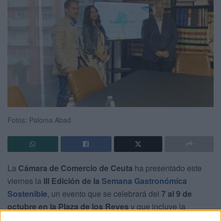
Fotos: Paloma Abad
La
Cámara de Comercio de Ceuta
ha presentado este
viernes la
III Edición de la
Semana Gastronómica
Sostenible
, un evento que se celebrará del
7 al 9 de
octubre en la Plaza de los Reyes
y que incluye la
popular
Ruta de la Tapa Perfecta
. La iniciativa reunirá a