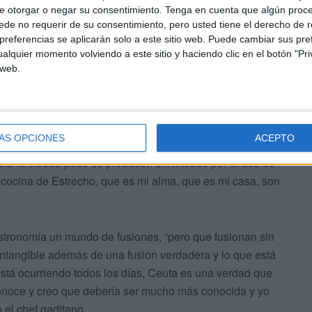
e otorgar o negar su consentimiento.
Tenga en cuenta que algún proc
de no requerir de su consentimiento, pero usted tiene el derecho de r
referencias se aplicarán solo a este sitio web. Puede cambiar sus pref
alquier momento volviendo a este sitio y haciendo clic en el botón "Pri
 web.
ias estrellas Michelin-, ha agradecido la invitación la
do que la ciudad es un “el Walt Disney que le puede
ÁS OPCIONES
ACEPTO
ca a nivel biológico inédito en el mundo” y ha destacado
sta la ciudad pues se producen similitudes por el uso de
a cocina de Estrecho, que es mi alma, que es mi casa, son
astronomía un mundo de fusiones, “pero que fusionan sin
intangible además de una fusión verdadera y lo que está
está ocurriendo todos los días, Ceuta es una verdad que
onoce y creo que debería ser mucho más conocida y yo
 el chef gaditano.