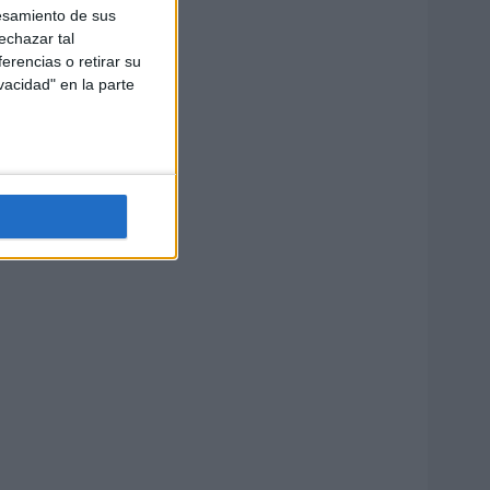
esamiento de sus
echazar tal
erencias o retirar su
vacidad" en la parte