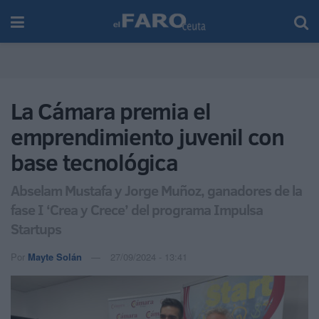
La Cámara premia el
emprendimiento juvenil con
base tecnológica
Abselam Mustafa y Jorge Muñoz, ganadores de la
fase I ‘Crea y Crece’ del programa Impulsa
Startups
Por
Mayte Solán
27/09/2024 - 13:41