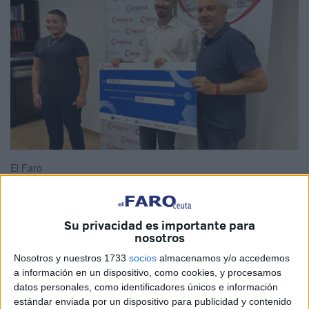
El Faro
Su privacidad es importante para
Abselam Mustafa y Jorge Muñoz son los ganadores de la
nosotros
primera fase ‘Crea y Crece’ del Programa Impulsa Startup,
Nosotros y nuestros 1733
socios
almacenamos y/o accedemos
organizada por la
Cámara de Comercio
de Ceuta.
a información en un dispositivo, como cookies, y procesamos
datos personales, como identificadores únicos e información
Este viernes recibieron su recompensa: dos cheques de
estándar enviada por un dispositivo para publicidad y contenido