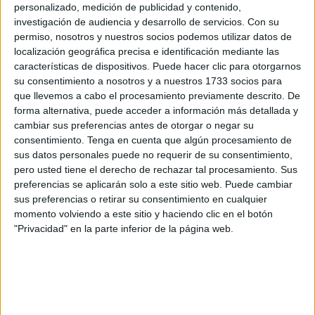
mil y seiscientos euros, respectivamente, por su
personalizado, medición de publicidad y contenido,
investigación de audiencia y desarrollo de servicios.
Con su
participación en esta campaña de emprendimiento
permiso, nosotros y nuestros socios podemos utilizar datos de
enfocada a
proyectos tecnológicos
innovadores.
localización geográfica precisa e identificación mediante las
características de dispositivos. Puede hacer clic para otorgarnos
Abselam Mustafa se alzó con el montante de mil euros por
su consentimiento a nosotros y a nuestros 1733 socios para
su propuesta de una aplicación marina denominada
que llevemos a cabo el procesamiento previamente descrito. De
SeaPearl pensada para hacer llegar el mundo de las
forma alternativa, puede acceder a información más detallada y
cambiar sus preferencias antes de otorgar o negar su
embarcaciones náuticas a más gente de forma fácil y
consentimiento.
Tenga en cuenta que algún procesamiento de
asequible: “La idea es que los que tengan barco
sus datos personales puede no requerir de su consentimiento,
compartan con aquellos que tienen menos opciones para
pero usted tiene el derecho de rechazar tal procesamiento. Sus
que puedan disfrutar del mar y de las actividades
preferencias se aplicarán solo a este sitio web. Puede cambiar
sus preferencias o retirar su consentimiento en cualquier
deportivas subastando a través de mi aplicación los
momento volviendo a este sitio y haciendo clic en el botón
asientos libres de cada embarcación registrada”,
"Privacidad" en la parte inferior de la página web.
desgranaba el joven emprendedor.
Una original empresa con la que ahorrar combustible,
contaminar menos y acercar el mundo de los barcos a más
gente que su creador espera que este lista para el año que