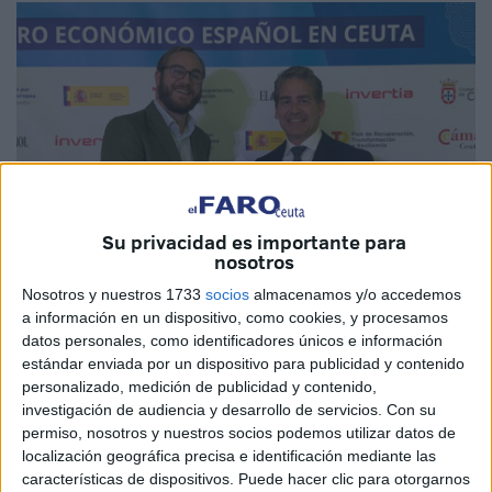
Su privacidad es importante para
nosotros
Nosotros y nuestros 1733
socios
almacenamos y/o accedemos
a información en un dispositivo, como cookies, y procesamos
El Faro
datos personales, como identificadores únicos e información
estándar enviada por un dispositivo para publicidad y contenido
personalizado, medición de publicidad y contenido,
investigación de audiencia y desarrollo de servicios.
Con su
permiso, nosotros y nuestros socios podemos utilizar datos de
La
Cámara de Comercio
de Ceuta ha firmado un acuerdo
localización geográfica precisa e identificación mediante las
de colaboración con
Michael Page
, consultora líder en
características de dispositivos. Puede hacer clic para otorgarnos