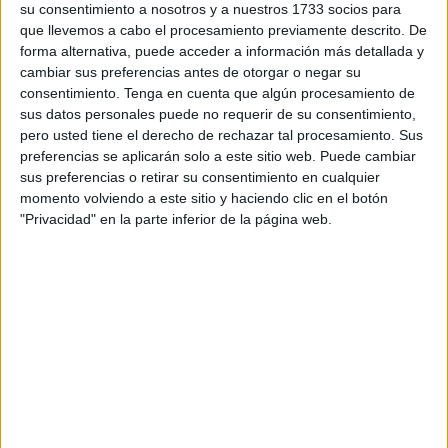
selección especializada con más de 45 años de
su consentimiento a nosotros y a nuestros 1733 socios para
que llevemos a cabo el procesamiento previamente descrito. De
experiencia y presencia global en 37 países a través de
forma alternativa, puede acceder a información más detallada y
140 oficinas.
cambiar sus preferencias antes de otorgar o negar su
consentimiento.
Tenga en cuenta que algún procesamiento de
Esta alianza tiene como objetivo facilitar la incorporación
sus datos personales puede no requerir de su consentimiento,
de
talento especializado
a las empresas locales,
pero usted tiene el derecho de rechazar tal procesamiento. Sus
mejorando su competitividad y adaptándose a las
preferencias se aplicarán solo a este sitio web. Puede cambiar
necesidades del mercado laboral actual.
sus preferencias o retirar su consentimiento en cualquier
momento volviendo a este sitio y haciendo clic en el botón
Gracias a la experiencia de Michael Page en la selección
"Privacidad" en la parte inferior de la página web.
de perfiles de alta cualificación y su profundo conocimiento
del mercado, las empresas podrán contar con candidatos
que se ajusten a sus necesidades y que aporten una
alianza estratégica para el desarrollo empresarial.
“Este acuerdo con Michael Page complementa el trabajo
realizado por la Cámara de Comercio para dar
respuesta
en materia de recursos humanos
ya que nos permite
aportar un valor añadido, dando respuesta a perfiles más