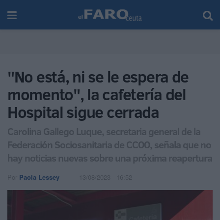
"No está, ni se le espera de
momento", la cafetería del
Hospital sigue cerrada
Carolina Gallego Luque, secretaria general de la
Federación Sociosanitaria de CCOO, señala que no
hay noticias nuevas sobre una próxima reapertura
Por
Paola Lessey
13/08/2023 - 16:52