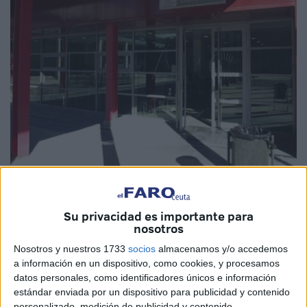
Imagen de archivo
Su privacidad es importante para
nosotros
Nosotros y nuestros 1733
socios
almacenamos y/o accedemos
“No está, ni se le espera de momento”. Carolina Gallego
a información en un dispositivo, como cookies, y procesamos
Luque, secretaria general de la Federación Sociosanitaria
datos personales, como identificadores únicos e información
de
CCOO
, quien hace más de un año denunciara que en
estándar enviada por un dispositivo para publicidad y contenido
personalizado, medición de publicidad y contenido,