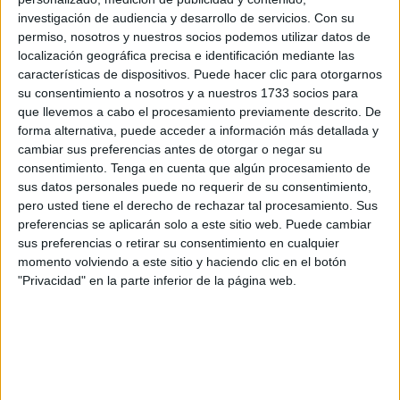
el
Hospital Universitario
de Ceuta (HUCE) se quedaron
investigación de audiencia y desarrollo de servicios.
Con su
sin cafetería, señala que este es el estatus actual, con
permiso, nosotros y nuestros socios podemos utilizar datos de
pocas esperanzas de que la situación sufra algún cambio.
localización geográfica precisa e identificación mediante las
características de dispositivos. Puede hacer clic para otorgarnos
Gallego Luque lamenta que transcurrido todo este tiempo
su consentimiento a nosotros y a nuestros 1733 socios para
no haya una noticia diferente al respecto. “Sigue sin
que llevemos a cabo el procesamiento previamente descrito. De
forma alternativa, puede acceder a información más detallada y
haber”, es lo que ha manifestado señalando que están a la
cambiar sus preferencias antes de otorgar o negar su
espera para tomar decisiones sobre las próximas acciones
consentimiento.
Tenga en cuenta que algún procesamiento de
que se emprenderán al respecto.
sus datos personales puede no requerir de su consentimiento,
pero usted tiene el derecho de rechazar tal procesamiento. Sus
Fue el 5 de junio
del año pasado cuando la secretaria
preferencias se aplicarán solo a este sitio web. Puede cambiar
general de la
rama sanitaria
de
Comisiones Obreras
sus preferencias o retirar su consentimiento en cualquier
momento volviendo a este sitio y haciendo clic en el botón
informó que en el HUCE “nos quedamos sin cafetería”
"Privacidad" en la parte inferior de la página web.
desde el pasado 31 de mayo, “todo porque el gerente no
ha llegado a un acuerdo con la empresa y al final quien lo
paga son los usuarios y los trabajadores de cocina tienen
más trabajo, sin aumento de personal, porque tienen que
asumir las comidas de los facultativos que están 24 horas