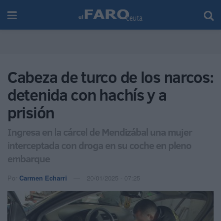
Cabeza de turco de los narcos:
detenida con hachís y a
prisión
Ingresa en la cárcel de Mendizábal una mujer
interceptada con droga en su coche en pleno
embarque
Por
Carmen Echarri
20/01/2025 - 07:25