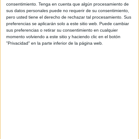
consentimiento.
Tenga en cuenta que algún procesamiento de
droga. Unos 8 kilos de
hachís
que ocultaba en el coche
sus datos personales puede no requerir de su consentimiento,
que ocupaba, en distintos recovecos, para burlar el control
pero usted tiene el derecho de rechazar tal procesamiento. Sus
de la
Guardia Civil
.
preferencias se aplicarán solo a este sitio web. Puede cambiar
sus preferencias o retirar su consentimiento en cualquier
No lo logró. En la noche del sábado, cuando se constató
momento volviendo a este sitio y haciendo clic en el botón
que ocultaba esa sustancia estupefaciente en su coche, se
"Privacidad" en la parte inferior de la página web.
procedió a su arresto por un delito contra la salud pública.
El titular del
juzgado de instrucción número 1
dictaba
auto en la mañana de ayer de
prisión preventiva
.
Conducida a la cárcel de Mendizábal esperará la
celebración de vista oral por estos hechos.
Se enfrenta a 4 años de cárcel por delito contra la salud
pública en su modalidad de notoria importancia. Es un
eslabón más en la cadena del tráfico de drogas que no
cesa y que sigue apostando por el embarque en huecos
ocultos en vehículos teniendo que pasar varios filtros.