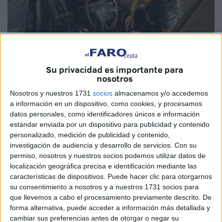
Su privacidad es importante para
nosotros
Nosotros y nuestros 1731
socios
almacenamos y/o accedemos
Imagen de archivo
a información en un dispositivo, como cookies, y procesamos
datos personales, como identificadores únicos e información
estándar enviada por un dispositivo para publicidad y contenido
personalizado, medición de publicidad y contenido,
investigación de audiencia y desarrollo de servicios.
Con su
Iba a embarcar al volante de un vehículo modelo
Audi
.
permiso, nosotros y nuestros socios podemos utilizar datos de
Mujer, española y residente en la Península,
usuaria de
localización geográfica precisa e identificación mediante las
uno de los últimos embarques de Ceuta a Algeciras
.
características de dispositivos. Puede hacer clic para otorgarnos
Ahora permanece en una celda de la cárcel de
su consentimiento a nosotros y a nuestros 1731 socios para
que llevemos a cabo el procesamiento previamente descrito. De
Mendizábal, presa preventiva.
forma alternativa, puede acceder a información más detallada y
cambiar sus preferencias antes de otorgar o negar su
La diferencia entre uno y otro estado lo ha marcado la