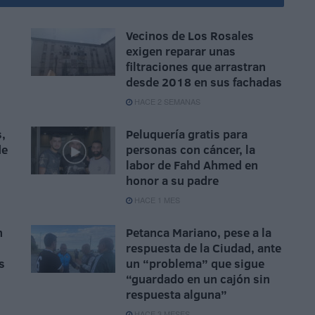
Vecinos de Los Rosales
exigen reparar unas
filtraciones que arrastran
desde 2018 en sus fachadas
HACE 2 SEMANAS
,
Peluquería gratis para
de
personas con cáncer, la
labor de Fahd Ahmed en
honor a su padre
HACE 1 MES
n
Petanca Mariano, pese a la
respuesta de la Ciudad, ante
s
un “problema” que sigue
“guardado en un cajón sin
respuesta alguna”
HACE 3 MESES