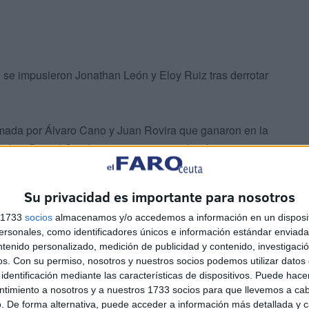
to se impusieron Jonathan León y Eloy Ruiz tras derrotar
ormada por Álvaro Cano y Juan Rovira que ganaron en la
León y Daniel Cortés mientras que en el enfrentamiento
guelito Ortigosa derrotaron por 13-7 a Juan Cortés y Álvaro
Su privacidad es importante para nosotros
s 1733
socios
almacenamos y/o accedemos a información en un disposit
sonales, como identificadores únicos e información estándar enviada 
ntenido personalizado, medición de publicidad y contenido, investigaci
os.
Con su permiso, nosotros y nuestros socios podemos utilizar datos 
identificación mediante las características de dispositivos. Puede hacer
ntimiento a nosotros y a nuestros 1733 socios para que llevemos a ca
 Cristian Sánchez y Abselam Lahassen que derrotaron por
. De forma alternativa, puede acceder a información más detallada y 