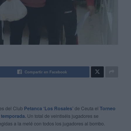
Compartir en Facebook
nes del Club
Petanca
‘Los Rosales’
de Ceuta el
Torneo
 temporada.
Un total de veintiséis jugadores se
egidas a la melé con todos los jugadores al bombo.