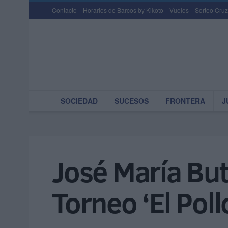
Contacto
Horarios de Barcos by Kikoto
Vuelos
Sorteo Cruz
SOCIEDAD
SUCESOS
FRONTERA
J
José María But
Torneo ‘El Poll