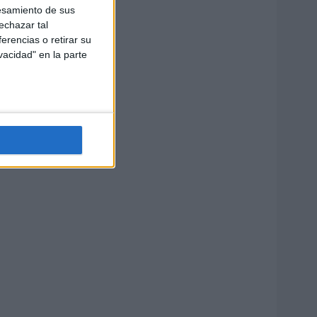
esamiento de sus
echazar tal
erencias o retirar su
vacidad" en la parte