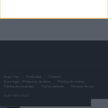
Grupo Faro
Publicidad
Contacto
Aviso legal – Protección de datos
Política de cookies
Política de privacidad
Política editorial
Términos de uso
Grupo Faro © 2023