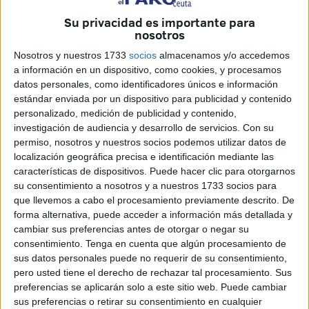
El trabajo llevado a cabo por el Servicio de Información ha
Su privacidad es importante para
sido clave por cuanto se han quitado del mercado gran
nosotros
cantidad de armas y cuantiosa munición. Ahora queda un
Nosotros y nuestros 1733
socios
almacenamos y/o accedemos
segundo plano, el de las consecuencias del hallazgo. Los
a información en un dispositivo, como cookies, y procesamos
servicios centrales de la Benemérita investigan ya todo el
datos personales, como identificadores únicos e información
estándar enviada por un dispositivo para publicidad y contenido
material encontrado para saber a qué nos enfrentamos, si
personalizado, medición de publicidad y contenido,
se trata de un zulo con material vinculado al mundo de la
investigación de audiencia y desarrollo de servicios.
Con su
delincuencia común o si, por contra, se trata de algo de
permiso, nosotros y nuestros socios podemos utilizar datos de
mayor peso relacionado con los grupos terroristas. De
localización geográfica precisa e identificación mediante las
características de dispositivos. Puede hacer clic para otorgarnos
momento nada puede aseverarse. A pesar de que ha
su consentimiento a nosotros y a nuestros 1733 socios para
habido titulares que a nivel nacional han dado por hecho
que llevemos a cabo el procesamiento previamente descrito. De
que se trataría de un depósito de afines al DAESH, es
forma alternativa, puede acceder a información más detallada y
demasiado pronto para lanzar conjeturas. Demasiado
cambiar sus preferencias antes de otorgar o negar su
pronto y demasiado peligroso. Hay muchos detalles que
consentimiento.
Tenga en cuenta que algún procesamiento de
sus datos personales puede no requerir de su consentimiento,
están siendo tenidos en cuenta en un proceso investigador
pero usted tiene el derecho de rechazar tal procesamiento. Sus
que no ha hecho más que comenzar. La clave o, cuando
preferencias se aplicarán solo a este sitio web. Puede cambiar
menos, la más importante radica en lo que se encuentre en
sus preferencias o retirar su consentimiento en cualquier