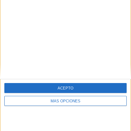
HACE 41 MINUTOS
EEUU respalda la soberanía española de
Ceuta y Melilla
HACE 55 MINUTOS
111 detenidos por su presunta relación
con la entrada masiva de inmigrantes en
Ceuta
HACE 1 HORA
Usuarios de playas de Ceuta piden más
vigilancia y limpieza tras la crisis
ACEPTO
migratoria
HACE 2 HORAS
MÁS OPCIONES
Consecuencias medioambientales de la
invasión de Ceuta
HACE 2 HORAS