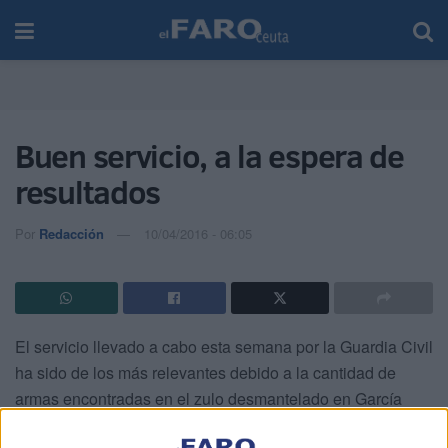
Buen servicio, a la espera de
resultados
Por
Redacción
10/04/2016 - 06:05
El servicio llevado a cabo esta semana por la Guardia Civil
ha sido de los más relevantes debido a la cantidad de
armas encontradas en el zulo desmantelado en García
Aldave.