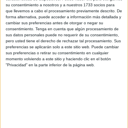
mujeres
empresarias
y del sector de la economía, han
su consentimiento a nosotros y a nuestros 1733 socios para
que llevemos a cabo el procesamiento previamente descrito. De
propuesto celebrar el próximo 22 de febrero el 'Equal Pay
forma alternativa, puede acceder a información más detallada y
Day', una jornada en la que reivindicarán la igualdad
cambiar sus preferencias antes de otorgar o negar su
salarial entre hombres y mujeres. Y es que en España una
consentimiento.
Tenga en cuenta que algún procesamiento de
mujer ha de trabajar 418 días para cobrar lo mismo que un
sus datos personales puede no requerir de su consentimiento,
pero usted tiene el derecho de rechazar tal procesamiento. Sus
hombre en 365.
preferencias se aplicarán solo a este sitio web. Puede cambiar
sus preferencias o retirar su consentimiento en cualquier
La lucha contra la desigualdad salarial en España "es una
momento volviendo a este sitio y haciendo clic en el botón
lucha que la Federación
BPW
Spain ha liderado" y
"Privacidad" en la parte inferior de la página web.
seguirá batallando. "Fuimos pioneras en reivindicar la
igualdad salarial en España, a igual trabajo igual salario.
Año tras año hemos salido a las calles, hemos visitado
autoridades locales, autonómicas y nacionales para pedir
y reivindicar la
igualdad salarial
y siendo también muy
activas en redes sociales", han detallado en nota de
prensa.
Además, según han asegurado, Europa se enfrenta a una