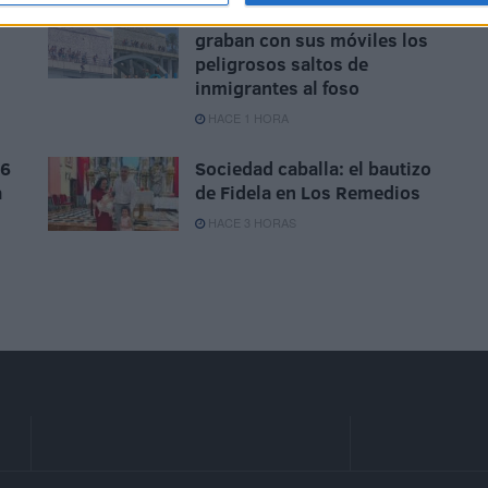
El Chorrillo: usuarios
graban con sus móviles los
peligrosos saltos de
inmigrantes al foso
HACE 1 HORA
 6
Sociedad caballa: el bautizo
a
de Fidela en Los Remedios
HACE 3 HORAS