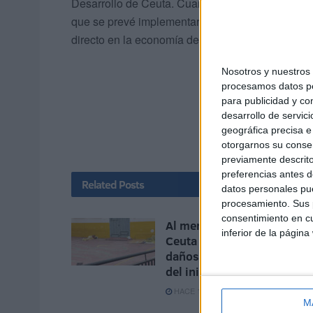
Desarrollo de Ceuta. Cuando se prometía estudiar
que se prevé implementar es justamente lo contr
directo en la economía de la ciudad en un mome
Nosotros y nuestro
procesamos datos per
para publicidad y co
desarrollo de servici
geográfica precisa e 
otorgarnos su conse
previamente descrito
preferencias antes d
Related
Posts
datos personales pue
procesamiento. Sus p
consentimiento en cu
Al menos 6 colegios de
inferior de la página
Ceuta sufren entradas y
daños a menos de un mes
del inicio del curso
HACE 15 MINUTOS
M