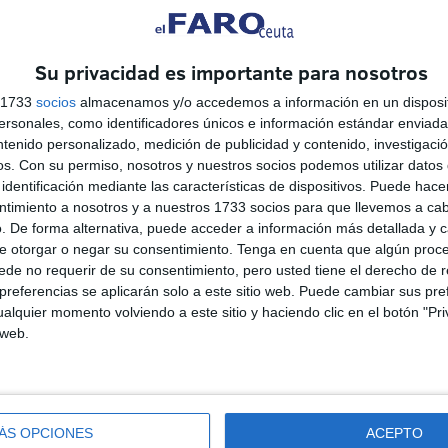
 la extensión y mejora de las bonificaciones vigentes, lo
ario, una merma de su alcance con un previsible impacto
nto de recuperación delicado.
Su privacidad es importante para nosotros
s 1733
socios
almacenamos y/o accedemos a información en un disposit
sonales, como identificadores únicos e información estándar enviada 
ntenido personalizado, medición de publicidad y contenido, investigaci
os.
Con su permiso, nosotros y nuestros socios podemos utilizar datos 
identificación mediante las características de dispositivos. Puede hacer
ntimiento a nosotros y a nuestros 1733 socios para que llevemos a ca
. De forma alternativa, puede acceder a información más detallada y 
e otorgar o negar su consentimiento.
Tenga en cuenta que algún proc
de no requerir de su consentimiento, pero usted tiene el derecho de r
referencias se aplicarán solo a este sitio web. Puede cambiar sus pref
alquier momento volviendo a este sitio y haciendo clic en el botón "Pri
Colapso en el CETI: 12
 web.
vigilantes para contener una
"situación extrema"
HACE 27 MINUTOS
ÁS OPCIONES
ACEPTO