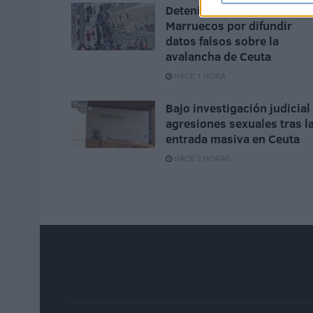
Detenida una mujer en
Marruecos por difundir
datos falsos sobre la
avalancha de Ceuta
HACE 1 HORA
Bajo investigación judicial
agresiones sexuales tras l
entrada masiva en Ceuta
HACE 2 HORAS