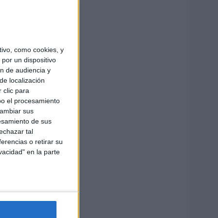
ivo, como cookies, y
por un dispositivo
ón de audiencia y
de localización
 clic para
bo el procesamiento
cambiar sus
esamiento de sus
echazar tal
erencias o retirar su
vacidad" en la parte