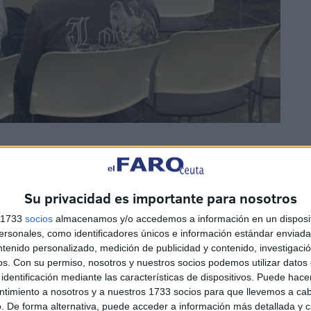
estudiantes
de la
Casa de Estudios CE-70
, explicó el
origen y la
Su privacidad es importante para nosotros
co décadas
facilitando el acceso a la educación superior
s 1733
socios
almacenamos y/o accedemos a información en un disposit
sonales, como identificadores únicos e información estándar enviada 
ntenido personalizado, medición de publicidad y contenido, investigaci
os.
Con su permiso, nosotros y nuestros socios podemos utilizar datos 
identificación mediante las características de dispositivos. Puede hacer
ntimiento a nosotros y a nuestros 1733 socios para que llevemos a ca
. De forma alternativa, puede acceder a información más detallada y 