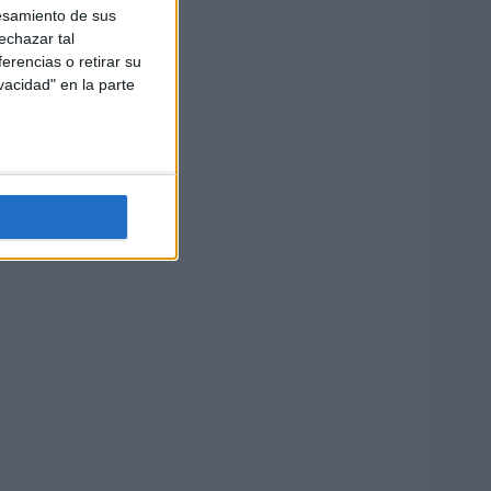
esamiento de sus
echazar tal
erencias o retirar su
vacidad" en la parte