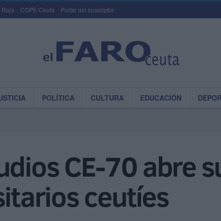
 Roja
COPE Ceuta
Portal del suscriptor
USTICIA
POLÍTICA
CULTURA
EDUCACIÓN
DEPO
udios CE-70 abre s
itarios ceutíes