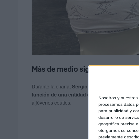
Más de medio siglo ayudando a 
Durante la charla,
Sergio García, resposanble 
función de una entidad que lleva más de cin
Nosotros y nuestro
a jóvenes ceutíes.
procesamos datos per
para publicidad y co
desarrollo de servici
geográfica precisa e 
otorgarnos su conse
previamente descrito