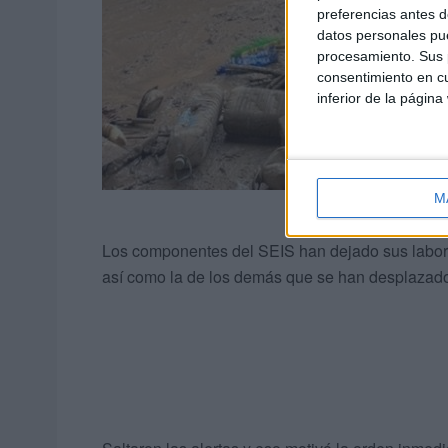
preferencias antes d
datos personales pue
procesamiento. Sus p
consentimiento en cu
inferior de la página
M
Los componentes del SEIS han dejado sus labores
así como la de los demás que se han desplazado 