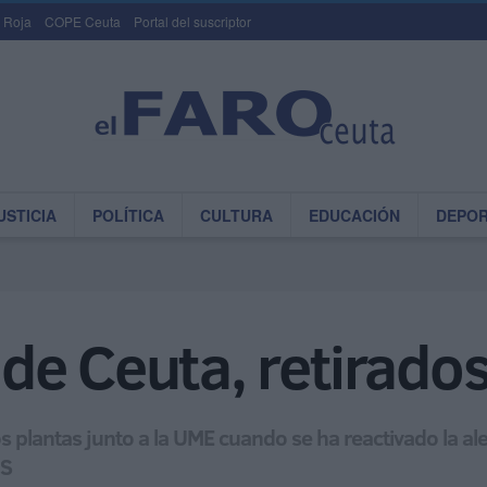
 Roja
COPE Ceuta
Portal del suscriptor
USTICIA
POLÍTICA
CULTURA
EDUCACIÓN
DEPO
e Ceuta, retirados
plantas junto a la UME cuando se ha reactivado la aler
IS