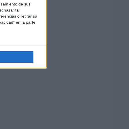
esamiento de sus
echazar tal
erencias o retirar su
vacidad" en la parte