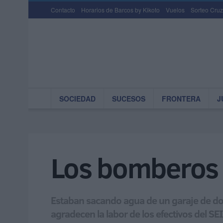
Contacto
Horarios de Barcos by Kikoto
Vuelos
Sorteo Cruz
SOCIEDAD
SUCESOS
FRONTERA
J
Los bomberos d
Estaban sacando agua de un garaje de dos 
agradecen la labor de los efectivos del SE