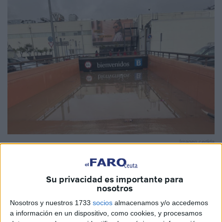
Imagen cedida
Su privacidad es importante para
nosotros
En el
centro comercial Bonaire
, en Aldaia (Valencia),
Nosotros y nuestros 1733
socios
almacenamos y/o accedemos
epicentro de algunas de las imágenes que más han
a información en un dispositivo, como cookies, y procesamos