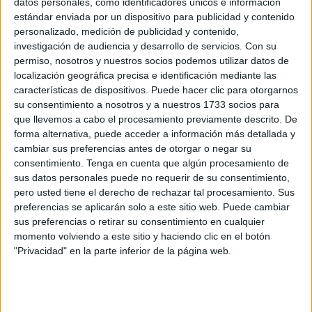
impacto en Ceuta de las inundaciones provocadas por la
datos personales, como identificadores únicos e información
estándar enviada por un dispositivo para publicidad y contenido
DANA
, continúan las labores de dragado del agua que
personalizado, medición de publicidad y contenido,
inunda el
parking subterráneo.
investigación de audiencia y desarrollo de servicios.
Con su
permiso, nosotros y nuestros socios podemos utilizar datos de
Además de los fallecidos del municipio confirmados y de
localización geográfica precisa e identificación mediante las
las
personas desaparecidas
, existe una gran
características de dispositivos. Puede hacer clic para otorgarnos
incertidumbre respecto al aparcamiento del centro
su consentimiento a nosotros y a nuestros 1733 socios para
comercial más grande de Valencia, todavía repleto de
que llevemos a cabo el procesamiento previamente descrito. De
forma alternativa, puede acceder a información más detallada y
agua y lodo. "Es una incertidumbre, podemos tener
cambiar sus preferencias antes de otorgar o negar su
malísimas noticias", señala el alcalde de Aldaia en
consentimiento.
Tenga en cuenta que algún procesamiento de
declaraciones a
EFE
aunque opta por no entrar en
sus datos personales puede no requerir de su consentimiento,
estimaciones por prudencia y resposabilidad.
pero usted tiene el derecho de rechazar tal procesamiento. Sus
preferencias se aplicarán solo a este sitio web. Puede cambiar
Los trabajos pasan por seguir sacando agua hasta que se
sus preferencias o retirar su consentimiento en cualquier
momento volviendo a este sitio y haciendo clic en el botón
haya extraído la suficiente para que los efectivos de
"Privacidad" en la parte inferior de la página web.
emergencias pueda entrar a hacer un reconocimiento del
terreno. Una vez en el interior, podrán hacer una
evaluación de la situación y precisar de qué modo extraer