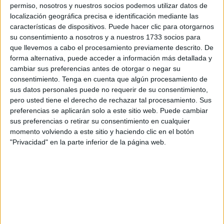
decir: “una radio así de chiquitita dos mil quinientas
permiso, nosotros y nuestros socios podemos utilizar datos de
localización geográfica precisa e identificación mediante las
pesetas, estamos locos o que”.
características de dispositivos. Puede hacer clic para otorgarnos
su consentimiento a nosotros y a nuestros 1733 socios para
En los tiempos del bazar yo escuchaba la palabra “SX”
que llevemos a cabo el procesamiento previamente descrito. De
que traducido era 100 con una letra más y esos cien eran
forma alternativa, puede acceder a información más detallada y
veinte duros de la época, cien pesetas y era la comisión
cambiar sus preferencias antes de otorgar o negar su
por vender un aparato Sharp en vez de un Sanyo, porque
consentimiento.
Tenga en cuenta que algún procesamiento de
sus datos personales puede no requerir de su consentimiento,
a decir verdad en aquellos años setenta en Ceuta, el
pero usted tiene el derecho de rechazar tal procesamiento. Sus
Sanyo se vendía sólo no había ni que hablar.
preferencias se aplicarán solo a este sitio web. Puede cambiar
sus preferencias o retirar su consentimiento en cualquier
momento volviendo a este sitio y haciendo clic en el botón
"Privacidad" en la parte inferior de la página web.