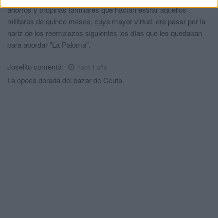
ahorros y propinas familiares que hacían estirar aquellos
militares de quince meses, cuya mayor virtud, era pasar por la
nariz de los reemplazos siguientes los días que les quedaban
para abordar "La Paloma".
Joselito
comentó:
hace 1 año
La epoca dorada del bazar de Ceuta.