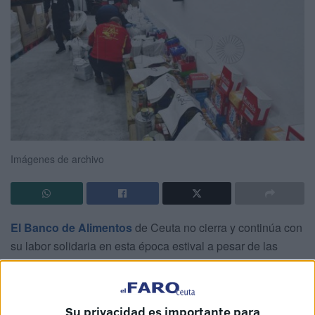
Imágenes de archivo
El Banco de Alimentos
de Ceuta no cierra y continúa con
su labor solidaria en esta época estival a pesar de las
vacaciones. Según indica su presidente, Pedro Mariscal,
han dado permiso a los voluntarios y trabajadores de la
entidad hasta el día 4 de septiembre pero aún hay varios
Su privacidad es importante para