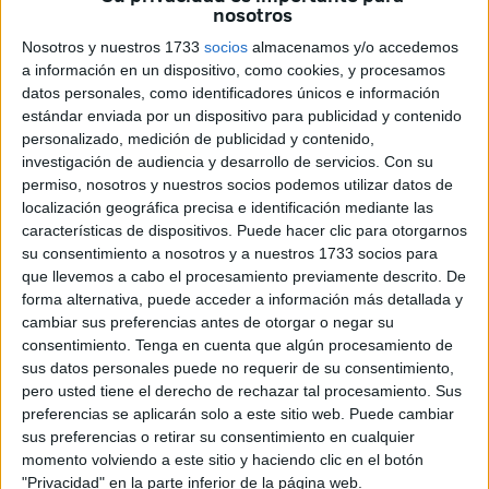
miembros que continúan desempeñando sus funciones
nosotros
para atender toda la demanda que existe en la ciudad.
Nosotros y nuestros 1733
socios
almacenamos y/o accedemos
a información en un dispositivo, como cookies, y procesamos
“El hambre está presente todos los días del año y este
datos personales, como identificadores únicos e información
problema no coge nunca vacaciones, por eso tenemos que
estándar enviada por un dispositivo para publicidad y contenido
seguir aquí al pie del cañón atendiendo todas las
personalizado, medición de publicidad y contenido,
investigación de audiencia y desarrollo de servicios.
Con su
demandas de las familias de Ceuta”, lamenta.
permiso, nosotros y nuestros socios podemos utilizar datos de
localización geográfica precisa e identificación mediante las
Ha añadido que él mismo se encuentra trabajando por la
características de dispositivos. Puede hacer clic para otorgarnos
asociación durante todo el mes en labores de
su consentimiento a nosotros y a nuestros 1733 socios para
organización, además de varios miembros de la entidad en
que llevemos a cabo el procesamiento previamente descrito. De
el almacén realizando las labores de logística durante
forma alternativa, puede acceder a información más detallada y
estos días.
cambiar sus preferencias antes de otorgar o negar su
consentimiento.
Tenga en cuenta que algún procesamiento de
“Ellos son los encargados de recoger todos los alimentos
sus datos personales puede no requerir de su consentimiento,
pero usted tiene el derecho de rechazar tal procesamiento. Sus
que nos llegan diariamente de parte de las
compañías de
preferencias se aplicarán solo a este sitio web. Puede cambiar
supermercados
que nos dan sus excedentes y, como son
sus preferencias o retirar su consentimiento en cualquier
de rápida caducidad, tenemos que repartirlos rápidamente
momento volviendo a este sitio y haciendo clic en el botón
entre las familias”, señala el director del Banco de
"Privacidad" en la parte inferior de la página web.