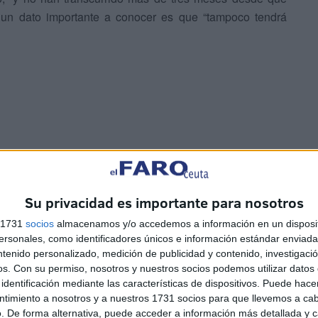
, un dato importante a conocer es que “tampoco tendrá
rá cobrar el paro
Su privacidad es importante para nosotros
i este mismo trabajador logra incorporarse a otro puesto
 el periodo de prueba por decisión de la empresa, pero han
s 1731
socios
almacenamos y/o accedemos a información en un disposit
untaria”, entonces esta persona sí tendrá derecho a una
sonales, como identificadores únicos e información estándar enviada 
ntenido personalizado, medición de publicidad y contenido, investigaci
 que tomar en cuenta una serie de requisitos.
os.
Con su permiso, nosotros y nuestros socios podemos utilizar datos 
identificación mediante las características de dispositivos. Puede hacer
ntimiento a nosotros y a nuestros 1731 socios para que llevemos a ca
. De forma alternativa, puede acceder a información más detallada y 