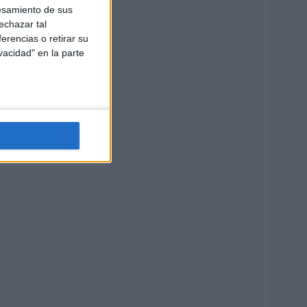
esamiento de sus
echazar tal
erencias o retirar su
vacidad" en la parte