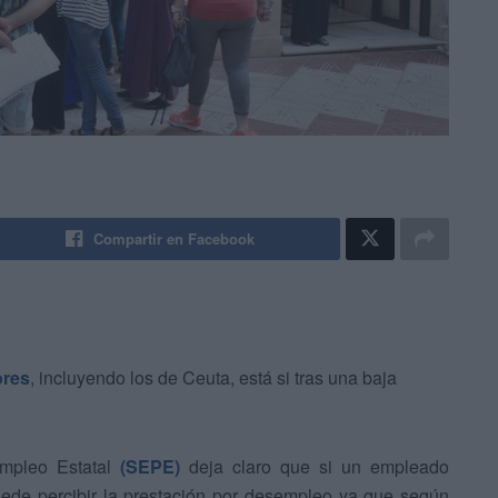
Compartir en Facebook
ores
, incluyendo los de Ceuta, está si tras una baja
 Empleo Estatal
(SEPE)
deja claro que si un empleado
uede percibir la prestación por desempleo ya que según