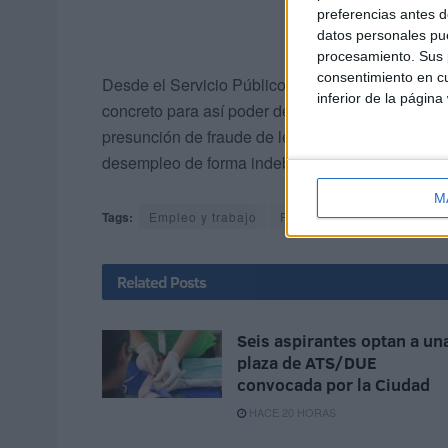
preferencias antes d
datos personales pue
procesamiento. Sus p
consentimiento en cu
Desde el Servicio Público de Empleo Estatal exp
inferior de la página
concreto para así poder determinar “si hay indic
presunción de fraude de ley en la última contrata
desempleo de forma indebida”.
M
Tags:
Empleo y trabajo
Paro
Servicio Público 
Related
Posts
Seis aspirantes optan a un
plaza de ATS/DUE
convocada por la Ciudad
HACE 20 HORAS