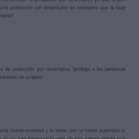
r una prestación por desempleo es necesario que la baja
taria”.
ma de protección por desempleo “protege a las personas
 carecen de empleo”.
n una nueva empresa y le cesan por no haber superado el
o, “y no han transcurrido más de tres meses desde que