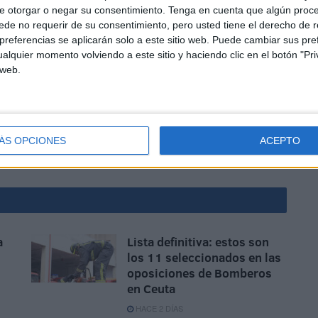
e otorgar o negar su consentimiento.
Tenga en cuenta que algún proc
de no requerir de su consentimiento, pero usted tiene el derecho de r
referencias se aplicarán solo a este sitio web. Puede cambiar sus pref
alquier momento volviendo a este sitio y haciendo clic en el botón "Pri
lican que en cada caso se suele hacer un análisis
 web.
ios que permitan establecer de manera fundada la
ción, por si se pretende acceder a la prestación por
ÁS OPCIONES
ACEPTO
de Empleo Estatal (SEPE)
a
Lista definitiva: estos son
los 11 seleccionados en las
oposiciones de Bomberos
en Ceuta
HACE 2 DÍAS