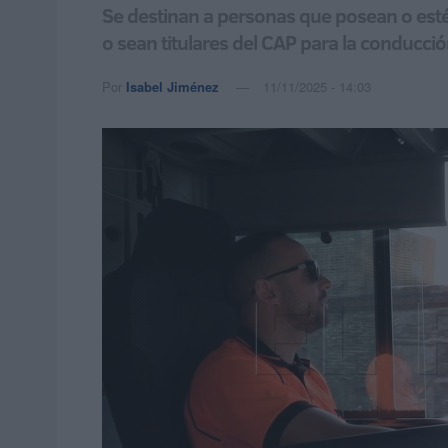
Se destinan a personas que posean o est
o sean titulares del CAP para la conducci
Por
Isabel Jiménez
11/11/2025 - 14:03