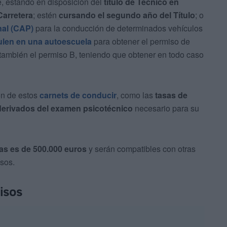
, estando en disposición del
título de Técnico en
Carretera
; estén
cursando el segundo año del Título
; o
nal (CAP)
para la conducción de determinados vehículos
ulen en una autoescuela
para obtener el permiso de
 también el permiso B, teniendo que obtener en todo caso
ón de estos
carnets de conducir
, como las
tasas de
derivados del examen psicotécnico
necesario para su
das es de 500.000 euros
y serán compatibles con otras
sos.
isos