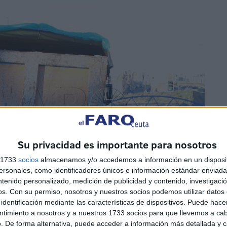
Su privacidad es importante para nosotros
s 1733
socios
almacenamos y/o accedemos a información en un disposit
sonales, como identificadores únicos e información estándar enviada 
ntenido personalizado, medición de publicidad y contenido, investigaci
os.
Con su permiso, nosotros y nuestros socios podemos utilizar datos 
identificación mediante las características de dispositivos. Puede hacer
ntimiento a nosotros y a nuestros 1733 socios para que llevemos a ca
. De forma alternativa, puede acceder a información más detallada y 