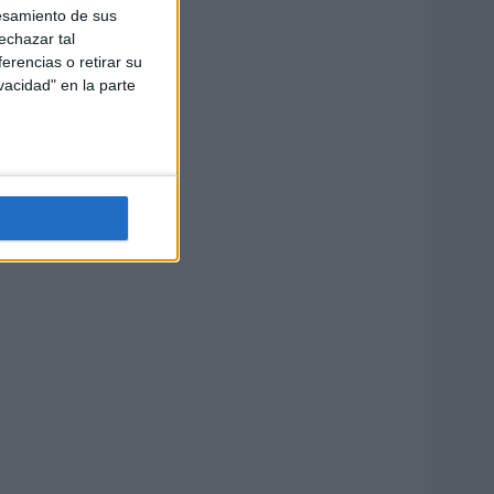
esamiento de sus
echazar tal
erencias o retirar su
vacidad" en la parte