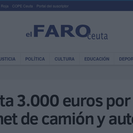
 Roja
COPE Ceuta
Portal del suscriptor
USTICIA
POLÍTICA
CULTURA
EDUCACIÓN
DEPO
ta 3.000 euros por
net de camión y au