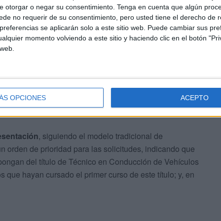
e otorgar o negar su consentimiento.
Tenga en cuenta que algún proc
de no requerir de su consentimiento, pero usted tiene el derecho de r
referencias se aplicarán solo a este sitio web. Puede cambiar sus pref
alquier momento volviendo a este sitio y haciendo clic en el botón "Pri
 web.
de dos meses desde la entrada en vigor del Real
ño para la obtención de los permisos subvencionados
ÁS OPCIONES
ACEPTO
ás por causas justificadas.
esentación
, siguiendo el modelo tradicional de
n orden de prioridad para las solicitudes, indicando que
pongan del título de Técnico en Conducción de Vehículos
s que hayan cursado el primer curso de este título; y, en