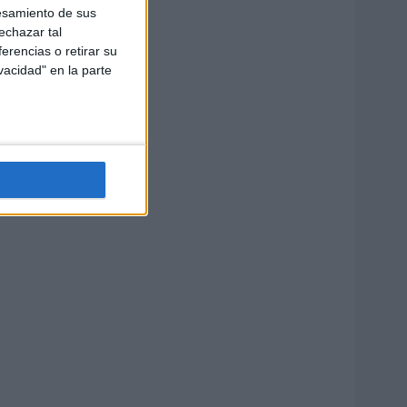
esamiento de sus
echazar tal
erencias o retirar su
vacidad" en la parte