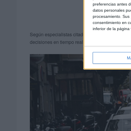
preferencias antes d
datos personales pue
procesamiento. Sus p
consentimiento en cu
inferior de la página
Según especialistas citados por
Auto Bild
, los 
decisiones en tiempo real, más allá de la simpl
M