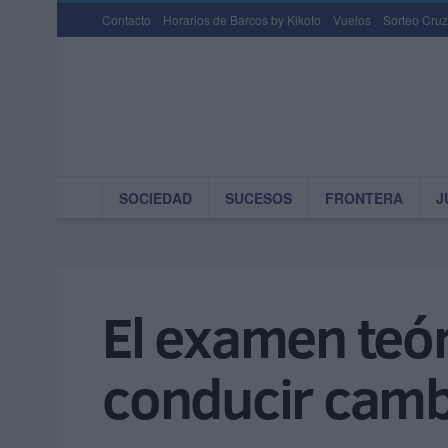
Contacto
Horarios de Barcos by Kikoto
Vuelos
Sorteo Cruz
SOCIEDAD
SUCESOS
FRONTERA
J
El examen teór
conducir camb