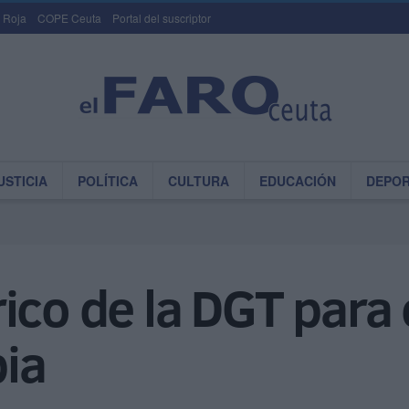
 Roja
COPE Ceuta
Portal del suscriptor
USTICIA
POLÍTICA
CULTURA
EDUCACIÓN
DEPO
ico de la DGT para 
ia