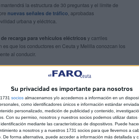
antendrá la estructura de 30 preguntas y el límite de
obre
nuevas señales de tráfico
, aprobadas
vilidad urbana y eléctrica.
 de recarga para vehículos eléctricos
y carriles
ión es que los conductores en Ceuta y Melilla conozcan los
ente al conducir.
reales a partir de 2026
Su privacidad es importante para nosotros
ovación de gran relevancia:
vídeos cortos
que reproducen
delos europeos como Reino Unido y Francia, esta
s 1731
socios
almacenamos y/o accedemos a información en un disposit
sonales, como identificadores únicos e información estándar enviada 
s para interpretar imprevistos, desde un vehículo
ntenido personalizado, medición de publicidad y contenido, investigaci
de manera inesperada, retenciones súbitas o condiciones
os.
Con su permiso, nosotros y nuestros socios podemos utilizar datos 
identificación mediante las características de dispositivos. Puede hacer
ntimiento a nosotros y a nuestros 1731 socios para que llevemos a ca
. De forma alternativa, puede acceder a información más detallada y 