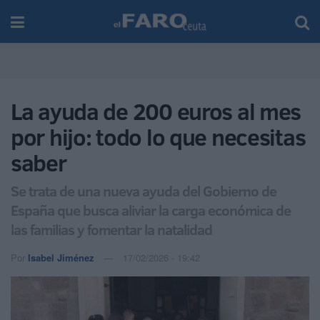
La ayuda de 200 euros al mes
por hijo: todo lo que necesitas
saber
Se trata de una nueva ayuda del Gobierno de
España que busca aliviar la carga económica de
las familias y fomentar la natalidad
Por
Isabel Jiménez
17/02/2026 - 19:42