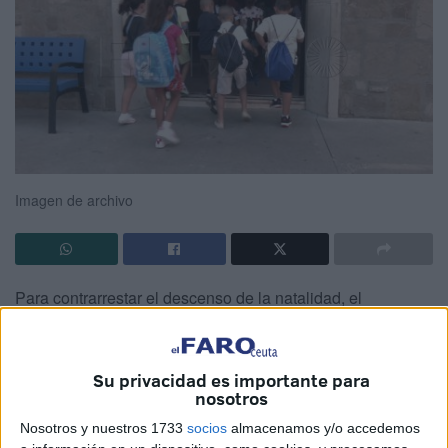
Imagen de archivo
Para contrarrestar el descenso de la natalidad, el
Gobierno de España
ha decidido implementar una nueva
medida de apoyo familiar: la
ayuda de 200 euros al mes
por hijo
, de la que pueden beneficiarse los vecinos de
Su privacidad es importante para
nosotros
Ceuta.
Nosotros y nuestros 1733
socios
almacenamos y/o accedemos
El Gobierno estudia una
prestación universal por