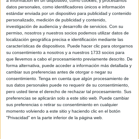
a información en un dispositivo, como cookies, y procesamos
crianza de
200 euros al mes por hijo a cargo
. La
datos personales, como identificadores únicos e información
estándar enviada por un dispositivo para publicidad y contenido
propuesta se engloba en su paquete de medidas contra la
personalizado, medición de publicidad y contenido,
pobreza infantil y con ella se pretende "reducir la pobreza
investigación de audiencia y desarrollo de servicios.
Con su
y desigualdad, e incrementar la renta de los hogares con
permiso, nosotros y nuestros socios podemos utilizar datos de
menos ingresos", según un comunicado del Ministerio de
localización geográfica precisa e identificación mediante las
características de dispositivos. Puede hacer clic para otorgarnos
Derechos Sociales, Consumo y Agenda 2030.
su consentimiento a nosotros y a nuestros 1733 socios para
que llevemos a cabo el procesamiento previamente descrito. De
Esta ayuda será universal, lo que significa que todas las
forma alternativa, puede acceder a información más detallada y
familias con hijos menores de edad
podrán acceder a
cambiar sus preferencias antes de otorgar o negar su
ella, independientemente de sus
ingresos
. La medida
consentimiento.
Tenga en cuenta que algún procesamiento de
busca, por un lado, incentivar el aumento de la natalidad y,
sus datos personales puede no requerir de su consentimiento,
por otro, aliviar la presión económica de los hogares
pero usted tiene el derecho de rechazar tal procesamiento. Sus
preferencias se aplicarán solo a este sitio web. Puede cambiar
españoles. Sin embargo, a pesar de la gran expectación
sus preferencias o retirar su consentimiento en cualquier
que ha generado, aún existen muchas incógnitas sobre
momento volviendo a este sitio y haciendo clic en el botón
cómo se aplicará.
"Privacidad" en la parte inferior de la página web.
¿En qué consiste exactamente la