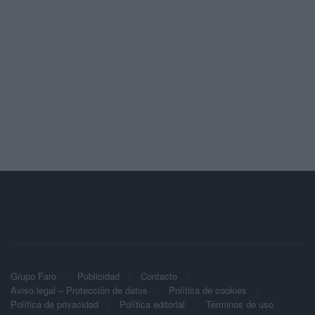
Grupo Faro
Publicidad
Contacto
Aviso legal – Protección de datos
Política de cookies
Política de privacidad
Política editorial
Términos de uso