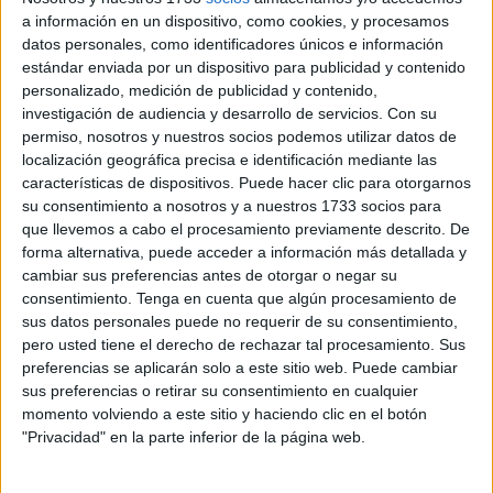
Se trata de la renta de crianza, una prestación
a información en un dispositivo, como cookies, y procesamos
contemplada en la Ley de Familias promulgada el 28 de
datos personales, como identificadores únicos e información
marzo de 2023.
estándar enviada por un dispositivo para publicidad y contenido
personalizado, medición de publicidad y contenido,
investigación de audiencia y desarrollo de servicios.
Con su
¿Qué requisitos hay que cumplir
permiso, nosotros y nuestros socios podemos utilizar datos de
para ser beneficio de esta ayuda de
localización geográfica precisa e identificación mediante las
características de dispositivos. Puede hacer clic para otorgarnos
100 euros?
su consentimiento a nosotros y a nuestros 1733 socios para
que llevemos a cabo el procesamiento previamente descrito. De
forma alternativa, puede acceder a información más detallada y
La Seguridad Social amplía el respaldo económico con
cambiar sus preferencias antes de otorgar o negar su
este 'cheque' dirigido específicamente a aquellas
familias
consentimiento.
Tenga en cuenta que algún procesamiento de
con hijos de 0 a 3 años. El único requisito para recibir este
sus datos personales puede no requerir de su consentimiento,
subsidio es tener un hijo en ese rango de edad y
pero usted tiene el derecho de rechazar tal procesamiento. Sus
preferencias se aplicarán solo a este sitio web. Puede cambiar
pertenecer a alguno de los siguientes grupos:
sus preferencias o retirar su consentimiento en cualquier
momento volviendo a este sitio y haciendo clic en el botón
Madres que reciben una prestación o trabajan a
"Privacidad" en la parte inferior de la página web.
tiempo parcial o completo.