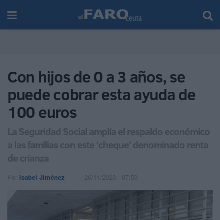
Con hijos de 0 a 3 años, se
puede cobrar esta ayuda de
100 euros
La Seguridad Social amplía el respaldo económico
a las familias con este 'cheque' denominado renta
de crianza
Por
Isabel Jiménez
26/11/2023 - 07:50