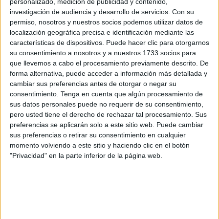
contemplándose la
construcción de 500 tumbas
.
personalizado, medición de publicidad y contenido,
investigación de audiencia y desarrollo de servicios.
Con su
Los trabajos se llevan a cabo para garantizar el
permiso, nosotros y nuestros socios podemos utilizar datos de
localización geográfica precisa e identificación mediante las
cumplimiento de un compromiso que se ha ido
características de dispositivos. Puede hacer clic para otorgarnos
retrasando
.
su consentimiento a nosotros y a nuestros 1733 socios para
que llevemos a cabo el procesamiento previamente descrito. De
Una panorámica desde la parte superior del cementerio
forma alternativa, puede acceder a información más detallada y
recoge cómo se ha cubierto prácticamente
toda la parte
cambiar sus preferencias antes de otorgar o negar su
baja
de este recinto, lo que ha obligado a enterrar en este
consentimiento.
Tenga en cuenta que algún procesamiento de
sus datos personales puede no requerir de su consentimiento,
otro punto, mientras se sigue trabajando a contrarreloj para
pero usted tiene el derecho de rechazar tal procesamiento. Sus
ir habilitando nuevas tumbas.
preferencias se aplicarán solo a este sitio web. Puede cambiar
sus preferencias o retirar su consentimiento en cualquier
Obras de emergencia
momento volviendo a este sitio y haciendo clic en el botón
"Privacidad" en la parte inferior de la página web.
La obra de emergencia fue
autorizada a primeros de año
después de las complicaciones surgidas en la parcela
donde se llevaba trabajando desde hacía meses debido a
la
aparición de varios artefactos
.