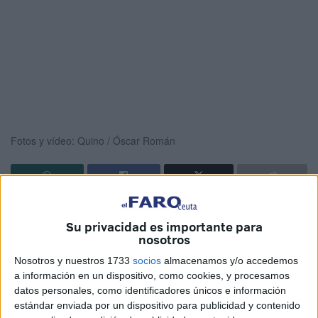
Fotos y vídeo: Quino / Óscar Román
Las
obras en el cementerio de Sidi Embarek
continúan
Su privacidad es importante para
para ir
habilitando tumbas
que garanticen los
nosotros
enterramientos. Estos se llevan a cabo, desde hace
Nosotros y nuestros 1733
socios
almacenamos y/o accedemos
semanas, en la parte en donde se ordenó esta actuación
a información en un dispositivo, como cookies, y procesamos
de emergencia. El Gobierno de Ceuta se comprometió a
datos personales, como identificadores únicos e información
resolver esta incidencia de falta de espacio,
estándar enviada por un dispositivo para publicidad y contenido