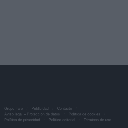
Grupo Faro
Publicidad
Contacto
Aviso legal – Protección de datos
Política de cookies
Política de privacidad
Política editorial
Términos de uso