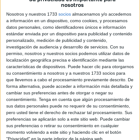
nosotros
contrato cuando la empresa incumple de manera grave
sus obligaciones.
Nosotros y nuestros 1733
socios
almacenamos y/o accedemos
a información en un dispositivo, como cookies, y procesamos
El tema ha vuelto a viralizarse gracias al creador de
datos personales, como identificadores únicos e información
contenido
@tu_blog_fiscal en TikTok
, que explica de
estándar enviada por un dispositivo para publicidad y contenido
personalizado, medición de publicidad y contenido,
forma sencilla cómo funciona este proceso y cuáles son
investigación de audiencia y desarrollo de servicios.
Con su
las situaciones en las que se puede aplicar. “Si tu empresa
permiso, nosotros y nuestros socios podemos utilizar datos de
te la está liando, puedes acogerte al artículo 50 y
localización geográfica precisa e identificación mediante las
autodespedirte con indemnización y derecho a paro”,
características de dispositivos. Puede hacer clic para otorgarnos
su consentimiento a nosotros y a nuestros 1733 socios para
resume en su vídeo, que ya acumula miles de reacciones.
que llevemos a cabo el procesamiento previamente descrito. De
forma alternativa, puede acceder a información más detallada y
Qué es exactamente el autodespido
cambiar sus preferencias antes de otorgar o negar su
consentimiento.
Tenga en cuenta que algún procesamiento de
El
autodespido
, también conocido como
extinción del
sus datos personales puede no requerir de su consentimiento,
pero usted tiene el derecho de rechazar tal procesamiento. Sus
contrato a instancia del trabajador
, no significa
preferencias se aplicarán solo a este sitio web. Puede cambiar
abandonar el empleo de forma unilateral, sino
reclamar
sus preferencias o retirar su consentimiento en cualquier
judicialmente la finalización de la relación laboral
momento volviendo a este sitio y haciendo clic en el botón
cuando la empresa incumple sus obligaciones legales o
"Privacidad" en la parte inferior de la página web.