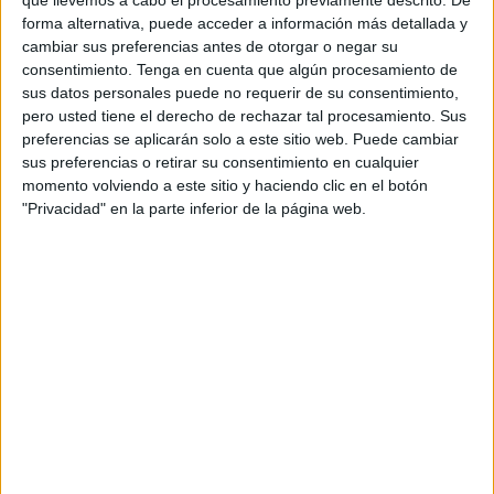
forma alternativa, puede acceder a información más detallada y
Calendario del SEPE para el pago del
cambiar sus preferencias antes de otorgar o negar su
consentimiento.
Tenga en cuenta que algún procesamiento de
paro
sus datos personales puede no requerir de su consentimiento,
pero usted tiene el derecho de rechazar tal procesamiento. Sus
Según la normativa del
Servicio Público de Empleo
preferencias se aplicarán solo a este sitio web. Puede cambiar
sus preferencias o retirar su consentimiento en cualquier
Estatal
, el pago correspondiente a las
prestaciones por
momento volviendo a este sitio y haciendo clic en el botón
desempleo
se realiza mensualmente entre los
días 10 y
"Privacidad" en la parte inferior de la página web.
15 de cada mes
. Esta fecha marca el inicio del plazo
oficial, pero en la práctica, muchas
entidades financieras
optan por
adelantar el ingreso
para facilitar la gestión
económica de sus clientes.
Este adelanto se ha convertido en una práctica habitual
entre numerosos bancos, especialmente en meses
complicados, donde coinciden gastos derivados del
regreso a la rutina, como el regreso a las clases, el pago
de suministros y otras responsabilidades financieras.