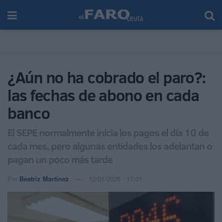
¿Aún no ha cobrado el paro?:
las fechas de abono en cada
banco
El SEPE normalmente inicia los pagos el día 10 de
cada mes, pero algunas entidades los adelantan o
pagan un poco más tarde
Por
Beatriz Martínez
12/01/2026 - 17:01