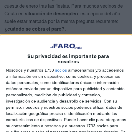
cuesta de enero tras las fiestas. Para muchos vecinos de
Ceuta en
situación de desempleo
, esta época del año
suele estar marcada por la misma pregunta recurrente:
¿cuándo se cobra el paro?.
La
prestación por desempleo
, gestionada por el
SEPE
(Servicio Público de Empleo Estatal), es la principal fuente
Su privacidad es importante para
de ingresos para miles de familias en todo el país, por lo
nosotros
que conocer la
fecha exacta de ingreso
resulta
Nosotros y nuestros 1733
socios
almacenamos y/o accedemos
fundamental para poder
planificar el presupuesto
a información en un dispositivo, como cookies, y procesamos
familiar.
datos personales, como identificadores únicos e información
estándar enviada por un dispositivo para publicidad y contenido
Aunque el
SEPE
establece un
calendario oficial
para el
personalizado, medición de publicidad y contenido,
pago
tanto de la
prestación contributiva
como de los
investigación de audiencia y desarrollo de servicios.
Con su
subsidios por desempleo
, lo cierto es que
cada entidad
permiso, nosotros y nuestros socios podemos utilizar datos de
localización geográfica precisa e identificación mediante las
bancaria
tiene la posibilidad de adelantar o retrasar la
características de dispositivos. Puede hacer clic para otorgarnos
fecha del ingreso, lo que genera diferencias importantes
su consentimiento a nosotros y a nuestros 1733 socios para
entre los beneficiarios.
que llevemos a cabo el procesamiento previamente descrito. De