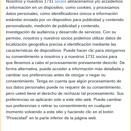
Nosotros y nuestros 1731
socios
almacenamos y/o accedemos
a información en un dispositivo, como cookies, y procesamos
Este martes, la organización convocó una
concentración
datos personales, como identificadores únicos e información
frente al Congreso de los Diputados
, bajo el lema
estándar enviada por un dispositivo para publicidad y contenido
“Marlaska Dimisión”
, en la que participaron guardias
personalizado, medición de publicidad y contenido,
investigación de audiencia y desarrollo de servicios.
Con su
civiles procedentes de toda España.
permiso, nosotros y nuestros socios podemos utilizar datos de
localización geográfica precisa e identificación mediante las
La protesta, según explican desde la AUGC, responde a la
características de dispositivos. Puede hacer clic para otorgarnos
falta de diálogo, de reconocimiento y de avances
su consentimiento a nosotros y a nuestros 1731 socios para
reales en los derechos laborales
de los agentes.
que llevemos a cabo el procesamiento previamente descrito. De
forma alternativa, puede acceder a información más detallada y
“
El ministro no ha asistido a ningún Pleno del Consejo
cambiar sus preferencias antes de otorgar o negar su
desde hace tiempo
”, denuncia la asociación, que
consentimiento.
Tenga en cuenta que algún procesamiento de
sus datos personales puede no requerir de su consentimiento,
considera este comportamiento una muestra evidente de
pero usted tiene el derecho de rechazar tal procesamiento. Sus
desinterés y abandono institucional
hacia quienes
preferencias se aplicarán solo a este sitio web. Puede cambiar
garantizan la seguridad de los ciudadanos.
sus preferencias o retirar su consentimiento en cualquier
momento volviendo a este sitio y haciendo clic en el botón
"Privacidad" en la parte inferior de la página web.