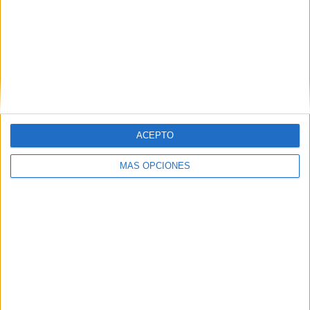
del personal, y deteriora la relación entre la cúpula política
y los agentes a pie de calle.
ACEPTO
MÁS OPCIONES
Nuevas movilizaciones si no hay
respuestas