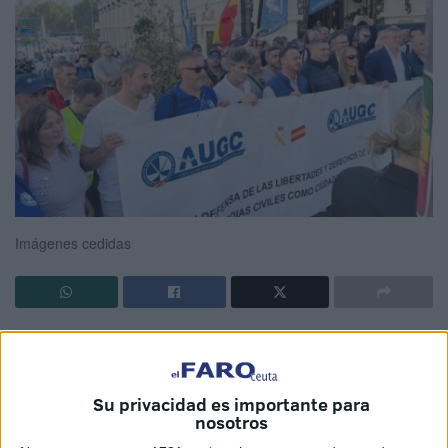
Imágenes cedidas
La
Asociación Unificada de Guardias Civiles (AUGC)
,
también con representación en Ceuta, ha vuelto a alzar la
voz contra el
ministro del Interior, Fernando Grande-
Su privacidad es importante para
Marlaska
, al que acusan de mostrar un “
desprecio
nosotros
continuado
” hacia el cuerpo.