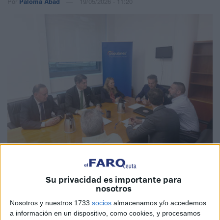
Por
Paloma Abad
19/05/2026 - 11:20
Imagen de archivo
Su privacidad es importante para
nosotros
Nosotros y nuestros 1733
socios
almacenamos y/o accedemos
La
Asociación de Tropa y Marinería Española (ATME)
,
a información en un dispositivo, como cookies, y procesamos