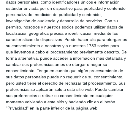
con representación en Ceuta, ha cargado contra la
datos personales, como identificadores únicos e información
estándar enviada por un dispositivo para publicidad y contenido
respuesta del Gobierno a las preguntas registradas por el
personalizado, medición de publicidad y contenido,
Grupo Parlamentario Popular sobre la reforma de la
investigación de audiencia y desarrollo de servicios.
Con su
Ley Orgánica 9/2011 de Derechos y Deberes de los
permiso, nosotros y nuestros socios podemos utilizar datos de
miembros de las Fuerzas Armadas
.
localización geográfica precisa e identificación mediante las
características de dispositivos. Puede hacer clic para otorgarnos
su consentimiento a nosotros y a nuestros 1733 socios para
Ocho años de comisión sin avances
que llevemos a cabo el procesamiento previamente descrito. De
forma alternativa, puede acceder a información más detallada y
La organización considera que el
Ejecutivo mantiene una
cambiar sus preferencias antes de otorgar o negar su
posición “inmovilista” que impide modernizar
los
consentimiento.
Tenga en cuenta que algún procesamiento de
sus datos personales puede no requerir de su consentimiento,
derechos del personal militar
y critica que, tras más de
pero usted tiene el derecho de rechazar tal procesamiento. Sus
ocho años de trabajo en la comisión encargada de revisar
preferencias se aplicarán solo a este sitio web. Puede cambiar
la norma, no se haya aprobado ninguna modificación
sus preferencias o retirar su consentimiento en cualquier
relevante.
momento volviendo a este sitio y haciendo clic en el botón
"Privacidad" en la parte inferior de la página web.
Las
preguntas parlamentarias fueron impulsadas por
varios diputados
del PP, entre ellos Javier Celaya, y
registradas en el Congreso el pasado 27 de marzo. En